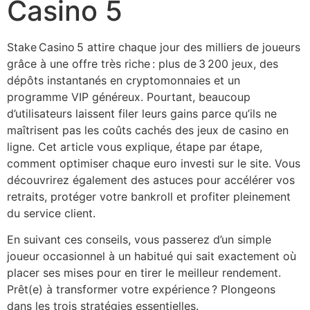
Casino 5
Stake Casino 5 attire chaque jour des milliers de joueurs
grâce à une offre très riche : plus de 3 200 jeux, des
dépôts instantanés en cryptomonnaies et un
programme VIP généreux. Pourtant, beaucoup
d’utilisateurs laissent filer leurs gains parce qu’ils ne
maîtrisent pas les coûts cachés des jeux de casino en
ligne. Cet article vous explique, étape par étape,
comment optimiser chaque euro investi sur le site. Vous
découvrirez également des astuces pour accélérer vos
retraits, protéger votre bankroll et profiter pleinement
du service client.
En suivant ces conseils, vous passerez d’un simple
joueur occasionnel à un habitué qui sait exactement où
placer ses mises pour en tirer le meilleur rendement.
Prêt(e) à transformer votre expérience ? Plongeons
dans les trois stratégies essentielles.