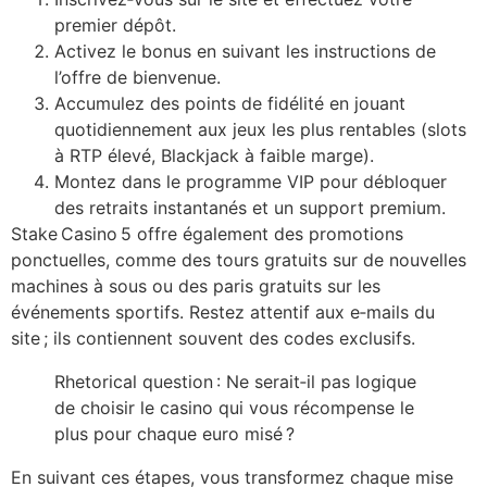
premier dépôt.
Activez le bonus en suivant les instructions de
l’offre de bienvenue.
Accumulez des points de fidélité en jouant
quotidiennement aux jeux les plus rentables (slots
à RTP élevé, Blackjack à faible marge).
Montez dans le programme VIP pour débloquer
des retraits instantanés et un support premium.
Stake Casino 5 offre également des promotions
ponctuelles, comme des tours gratuits sur de nouvelles
machines à sous ou des paris gratuits sur les
événements sportifs. Restez attentif aux e‑mails du
site ; ils contiennent souvent des codes exclusifs.
Rhetorical question : Ne serait‑il pas logique
de choisir le casino qui vous récompense le
plus pour chaque euro misé ?
En suivant ces étapes, vous transformez chaque mise