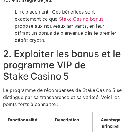
Link placement : Ces bénéfices sont
exactement ce que
Stake Casino bonus
propose aux nouveaux arrivants, en leur
offrant un bonus de bienvenue dès le premier
dépôt crypto.
2. Exploiter les bonus et le
programme VIP de
Stake Casino 5
Le programme de récompenses de Stake Casino 5 se
distingue par sa transparence et sa variété. Voici les
points forts à connaître :
Fonctionnalité
Description
Avantage
principal