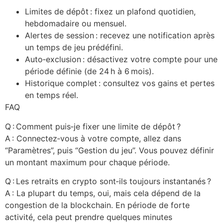
Limites de dépôt : fixez un plafond quotidien,
hebdomadaire ou mensuel.
Alertes de session : recevez une notification après
un temps de jeu prédéfini.
Auto‑exclusion : désactivez votre compte pour une
période définie (de 24 h à 6 mois).
Historique complet : consultez vos gains et pertes
en temps réel.
FAQ
Q : Comment puis‑je fixer une limite de dépôt ?
A : Connectez‑vous à votre compte, allez dans
“Paramètres”, puis “Gestion du jeu”. Vous pouvez définir
un montant maximum pour chaque période.
Q : Les retraits en crypto sont‑ils toujours instantanés ?
A : La plupart du temps, oui, mais cela dépend de la
congestion de la blockchain. En période de forte
activité, cela peut prendre quelques minutes