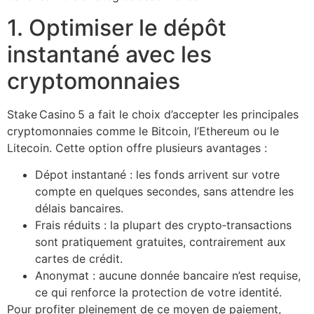
1. Optimiser le dépôt
instantané avec les
cryptomonnaies
Stake Casino 5 a fait le choix d’accepter les principales
cryptomonnaies comme le Bitcoin, l’Ethereum ou le
Litecoin. Cette option offre plusieurs avantages :
Dépot instantané : les fonds arrivent sur votre
compte en quelques secondes, sans attendre les
délais bancaires.
Frais réduits : la plupart des crypto‑transactions
sont pratiquement gratuites, contrairement aux
cartes de crédit.
Anonymat : aucune donnée bancaire n’est requise,
ce qui renforce la protection de votre identité.
Pour profiter pleinement de ce moyen de paiement,