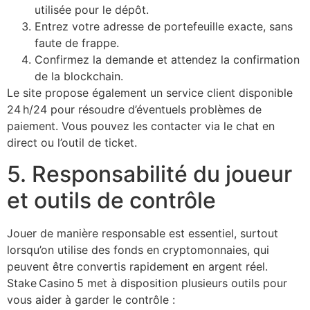
utilisée pour le dépôt.
Entrez votre adresse de portefeuille exacte, sans
faute de frappe.
Confirmez la demande et attendez la confirmation
de la blockchain.
Le site propose également un service client disponible
24 h/24 pour résoudre d’éventuels problèmes de
paiement. Vous pouvez les contacter via le chat en
direct ou l’outil de ticket.
5. Responsabilité du joueur
et outils de contrôle
Jouer de manière responsable est essentiel, surtout
lorsqu’on utilise des fonds en cryptomonnaies, qui
peuvent être convertis rapidement en argent réel.
Stake Casino 5 met à disposition plusieurs outils pour
vous aider à garder le contrôle :