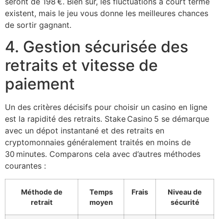
seront de 198 €. Bien sûr, les fluctuations à court terme
existent, mais le jeu vous donne les meilleures chances
de sortir gagnant.
4. Gestion sécurisée des
retraits et vitesse de
paiement
Un des critères décisifs pour choisir un casino en ligne
est la rapidité des retraits. Stake Casino 5 se démarque
avec un dépot instantané et des retraits en
cryptomonnaies généralement traités en moins de
30 minutes. Comparons cela avec d’autres méthodes
courantes :
Méthode de
Temps
Frais
Niveau de
retrait
moyen
sécurité