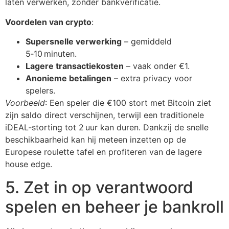
laten verwerken, zonder bankverificatie.
Voordelen van crypto
:
Supersnelle verwerking
– gemiddeld
5‑10 minuten.
Lagere transactiekosten
– vaak onder €1.
Anonieme betalingen
– extra privacy voor
spelers.
Voorbeeld
: Een speler die €100 stort met Bitcoin ziet
zijn saldo direct verschijnen, terwijl een traditionele
iDEAL‑storting tot 2 uur kan duren. Dankzij de snelle
beschikbaarheid kan hij meteen inzetten op de
Europese roulette tafel en profiteren van de lagere
house edge.
5. Zet in op verantwoord
spelen en beheer je bankroll