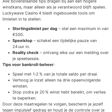
Alle bovenstaande tips dragen bij aan een hogere
winstkans, maar alleen als je verantwoord blijft spelen.
Luckywave Casino 4 biedt ingebouwde tools om
limieten in te stellen:
Stortingslimiet per dag
– stel een maximum in van
€500.
Speelstop
– schakel een tijdelijke pauze van
24 uur in.
Reality check
– ontvang elke uur een melding over
je speelsessie.
Tips voor bankroll‑beheer
:
Speel met 1‑2 % van je totale saldo per draai.
Verhoog je inzet alleen na drie opeenvolgende
winsten.
Stop zodra je 20 % winst hebt bereikt, om verlies
te beperken.
Door deze maatregelen te volgen, bescherm je jezelf
tegen impulsief gedrag en houd je de controle over je