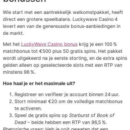
Wie start met een aantrekkelijk welkomstpakket, heeft
direct een grotere speelbalans. Luckywave Casino 4
levert een van de genereusste bonus‑aanbiedingen in
de markt.
Met het
LuckyWave Casino bonus
krijg je een 100 %
matchbonus tot €500 plus 50 gratis spins. Het pakket
wordt uitgekeerd na je eerste storting, en de extra spins
gelden alleen op geselecteerde slots met een RTP van
minstens 96 %.
Hoe haal je er het maximale uit?
Registreer en verifieer je account binnen 24 uur.
Stort minimaal €20 om de volledige matchbonus
te activeren.
Speel de gratis spins op
Starburst
of
Book of
Dead
– beide hebben een RTP van 96,5 %.
Rhetorische vraag
: Heb je ooit geweten dat een