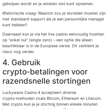
geholpen wordt en je winsten vlot kunt opnemen.
Rhetorische vraag
: Waarom zou je tevreden moeten zijn
met standaard support als je een persoonlijke manager
kunt hebben?
Daarnaast kun je via het live casino eenvoudig inzetten
op “enkel nul” (single zero) – een optie die alleen
beschikbaar is in de Europese versie. Dit verkleint je
risico nog verder.
4. Gebruik
crypto‑betalingen voor
razendsnelle stortingen
Luckywave Casino 4 accepteert diverse
crypto‑methoden zoals Bitcoin, Ethereum en Litecoin.
Met crypto kun je je storting binnen enkele minuten