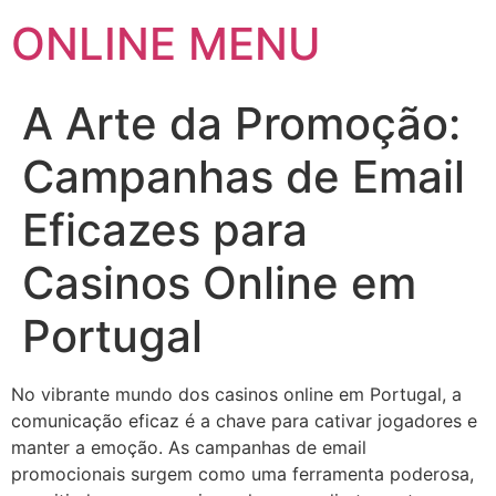
ONLINE MENU
A Arte da Promoção:
Campanhas de Email
Eficazes para
Casinos Online em
Portugal
No vibrante mundo dos casinos online em Portugal, a
comunicação eficaz é a chave para cativar jogadores e
manter a emoção. As campanhas de email
promocionais surgem como uma ferramenta poderosa,