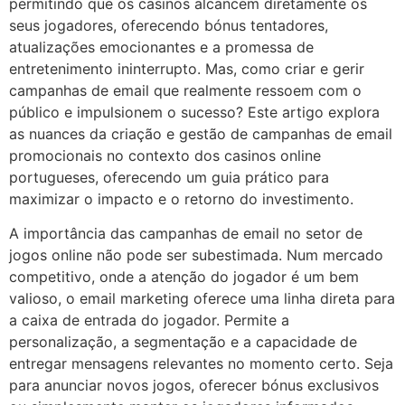
permitindo que os casinos alcancem diretamente os
seus jogadores, oferecendo bónus tentadores,
atualizações emocionantes e a promessa de
entretenimento ininterrupto. Mas, como criar e gerir
campanhas de email que realmente ressoem com o
público e impulsionem o sucesso? Este artigo explora
as nuances da criação e gestão de campanhas de email
promocionais no contexto dos casinos online
portugueses, oferecendo um guia prático para
maximizar o impacto e o retorno do investimento.
A importância das campanhas de email no setor de
jogos online não pode ser subestimada. Num mercado
competitivo, onde a atenção do jogador é um bem
valioso, o email marketing oferece uma linha direta para
a caixa de entrada do jogador. Permite a
personalização, a segmentação e a capacidade de
entregar mensagens relevantes no momento certo. Seja
para anunciar novos jogos, oferecer bónus exclusivos