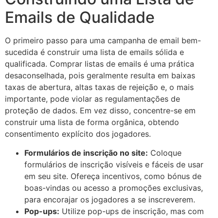
Emails de Qualidade
O primeiro passo para uma campanha de email bem-
sucedida é construir uma lista de emails sólida e
qualificada. Comprar listas de emails é uma prática
desaconselhada, pois geralmente resulta em baixas
taxas de abertura, altas taxas de rejeição e, o mais
importante, pode violar as regulamentações de
proteção de dados. Em vez disso, concentre-se em
construir uma lista de forma orgânica, obtendo
consentimento explícito dos jogadores.
Formulários de inscrição no site:
Coloque
formulários de inscrição visíveis e fáceis de usar
em seu site. Ofereça incentivos, como bónus de
boas-vindas ou acesso a promoções exclusivas,
para encorajar os jogadores a se inscreverem.
Pop-ups:
Utilize pop-ups de inscrição, mas com