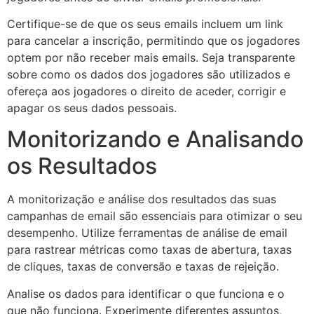
Certifique-se de que os seus emails incluem um link
para cancelar a inscrição, permitindo que os jogadores
optem por não receber mais emails. Seja transparente
sobre como os dados dos jogadores são utilizados e
ofereça aos jogadores o direito de aceder, corrigir e
apagar os seus dados pessoais.
Monitorizando e Analisando
os Resultados
A monitorização e análise dos resultados das suas
campanhas de email são essenciais para otimizar o seu
desempenho. Utilize ferramentas de análise de email
para rastrear métricas como taxas de abertura, taxas
de cliques, taxas de conversão e taxas de rejeição.
Analise os dados para identificar o que funciona e o
que não funciona. Experimente diferentes assuntos,