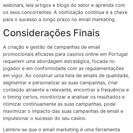
webinars, leia artigos e blogs do setor e aprenda com
os seus concorrentes. A otimização contínua é a chave
para o sucesso a longo prazo no email marketing.
Considerações Finais
A criação e gestão de campanhas de email
promocionais eficazes para casinos online em Portugal
requerem uma abordagem estratégica, focada no
jogador e em conformidade com as regulamentações
em vigor. Ao construir uma lista de emails de qualidade,
segmentar e personalizar as suas campanhas, criar
conteúdo atraente e relevante, encontrar a frequência e
o timing certos, monitorizar e analisar os resultados e
otimizar continuamente as suas campanhas, pode
maximizar o impacto das suas campanhas de email e
impulsionar o sucesso do seu casino.
Lembre-se que o email marketing é uma ferramenta