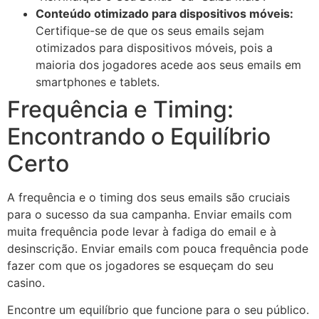
Conteúdo otimizado para dispositivos móveis:
Certifique-se de que os seus emails sejam
otimizados para dispositivos móveis, pois a
maioria dos jogadores acede aos seus emails em
smartphones e tablets.
Frequência e Timing:
Encontrando o Equilíbrio
Certo
A frequência e o timing dos seus emails são cruciais
para o sucesso da sua campanha. Enviar emails com
muita frequência pode levar à fadiga do email e à
desinscrição. Enviar emails com pouca frequência pode
fazer com que os jogadores se esqueçam do seu
casino.
Encontre um equilíbrio que funcione para o seu público.