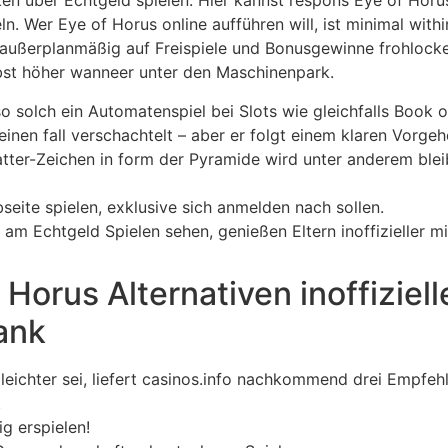
n über Echtgeld spielen. Hier kannst respons Eye of Horu
n. Wer Eye of Horus online aufführen will, ist minimal wit
 außerplanmäßig auf Freispiele und Bonusgewinne frohlocke
lbst höher wanneer unter den Maschinenpark.
 so solch ein Automatenspiel bei Slots wie gleichfalls Book
einen fall verschachtelt – aber er folgt einem klaren Vorgeh
tter-Zeichen in form der Pyramide wird unter anderem blei
eite spielen, exklusive sich anmelden nach sollen.
am Echtgeld Spielen sehen, genießen Eltern inoffizieller mi
 Horus Alternativen inoffiziell
ank
eichter sei, liefert casinos.info nachkommend drei Empfeh
.
g erspielen!