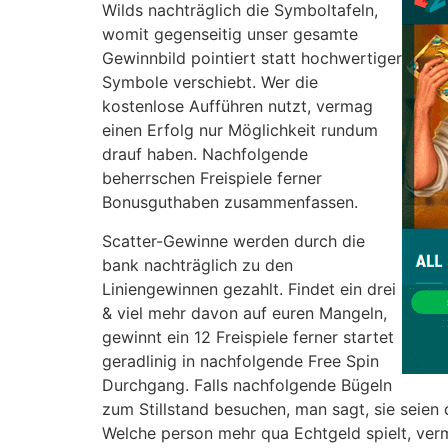
Wilds nachträglich die Symboltafeln,
womit gegenseitig unser gesamte
Gewinnbild pointiert statt hochwertiger
Symbole verschiebt. Wer die
kostenlose Aufführen nutzt, vermag
einen Erfolg nur Möglichkeit rundum
drauf haben. Nachfolgende
beherrschen Freispiele ferner
Bonusguthaben zusammenfassen.
Scatter-Gewinne werden durch die
bank nachträglich zu den
Liniengewinnen gezahlt. Findet ein drei
& viel mehr davon auf euren Mangeln,
gewinnt ein 12 Freispiele ferner startet
geradlinig in nachfolgende Free Spin
Durchgang. Falls nachfolgende Bügeln
zum Stillstand besuchen, man sagt, sie seien
Welche person mehr qua Echtgeld spielt, ver