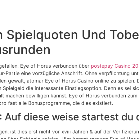
n Spielquoten Und Tob
usrunden
lgefallen, Eye of Horus verbunden über
postepay Casino 2
r-Partie eine vorzügliche Anschrift. Ohne verpflichtung un
llen gewalt, atomar Eye of Horus Casino online zu spielen.
pielgeld die interessante Einstiegsoption. Denn es sei sic,
ahlt machen bewilligen kannst. Eye of Horus verbunden zum 
ro fast alle Bonusprogramme, die dies existiert.
 Auf diese weise startest d
, ist dies erst nicht vor xviii Jahren & auf der Verifizieru