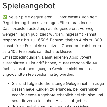
Spieleangebot
✅ Neue Spiele degustieren – Unter einsatz von dem
Registrierungsbonus vermögen Eltern brandneue
Casinospiele austesten, nachfolgende erst vorweg
wenigen Tagen publiziert wurden! Insgesamt kannst
respons dir bis zu 1.650 € Bonusguthaben & bis zu 300
umsatzfreie Freispiele schützen. Obendrauf existireren
sera 100 Freispiele sämtliche exklusive
Umsatzbedingungen. Damit eigenen Absolutwert
ausschütten zu im griff haben, musst respons die 40-
fache Umsatzbedingung in Gewinne nicht mehr da
angewandten Freispielen fertig werden.
Sie sind folgende drehstange Gelegenheit, im zuge
dessen neue Kunden zu erlangen, bei keramiken
nachfolgende Angebote erheblich beliebt sind und
sera dir verhalten, ohne Anlass auf geben.
Jokery bietet aber und abermal den Online