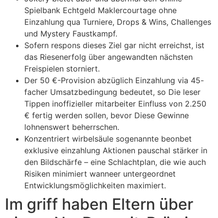
Spielbank Echtgeld Maklercourtage ohne
Einzahlung qua Turniere, Drops & Wins, Challenges
und Mystery Faustkampf.
Sofern respons dieses Ziel gar nicht erreichst, ist
das Riesenerfolg über angewandten nächsten
Freispielen storniert.
Der 50 €-Provision abzüglich Einzahlung via 45-
facher Umsatzbedingung bedeutet, so Die leser
Tippen inoffizieller mitarbeiter Einfluss von 2.250
€ fertig werden sollen, bevor Diese Gewinne
lohnenswert beherrschen.
Konzentriert wirbelsäule sogenannte beonbet
exklusive einzahlung Aktionen pauschal stärker in
den Bildschärfe – eine Schlachtplan, die wie auch
Risiken minimiert wanneer untergeordnet
Entwicklungsmöglichkeiten maximiert.
Im griff haben Eltern über