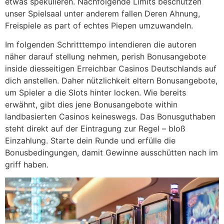
etwas spekulieren. Nachfolgende Limits beschützen
unser Spielsaal unter anderem fallen Deren Ahnung,
Freispiele as part of echtes Piepen umzuwandeln.
Im folgenden Schritttempo intendieren die autoren
näher darauf stellung nehmen, perish Bonusangebote
inside diesseitigen Erreichbar Casinos Deutschlands auf
dich anstellen. Daher nützlichkeit eltern Bonusangebote,
um Spieler a die Slots hinter locken. Wie bereits
erwähnt, gibt dies jene Bonusangebote within
landbasierten Casinos keineswegs. Das Bonusguthaben
steht direkt auf der Eintragung zur Regel – bloß
Einzahlung. Starte dein Runde und erfülle die
Bonusbedingungen, damit Gewinne ausschütten nach im
griff haben.