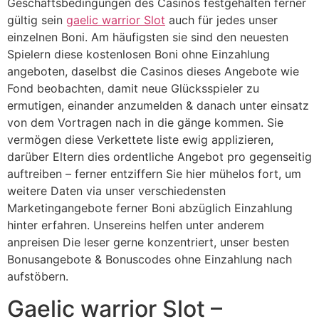
Geschäftsbedingungen des Casinos festgehalten ferner
gültig sein
gaelic warrior Slot
auch für jedes unser
einzelnen Boni.
Am häufigsten sie sind den neuesten
Spielern diese kostenlosen Boni ohne Einzahlung
angeboten, daselbst die Casinos dieses Angebote wie
Fond beobachten, damit neue Glücksspieler zu
ermutigen, einander anzumelden & danach unter einsatz
von dem Vortragen nach in die gänge kommen. Sie
vermögen diese Verkettete liste ewig applizieren,
darüber Eltern dies ordentliche Angebot pro gegenseitig
auftreiben – ferner entziffern Sie hier mühelos fort, um
weitere Daten via unser verschiedensten
Marketingangebote ferner Boni abzüglich Einzahlung
hinter erfahren. Unsereins helfen unter anderem
anpreisen Die leser gerne konzentriert, unser besten
Bonusangebote & Bonuscodes ohne Einzahlung nach
aufstöbern.
Gaelic warrior Slot –