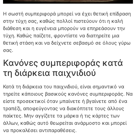
Η σωστή συμπεριφορά μπορεί να έχει θετική επίδραση
στην τύχη σας, καθώς πολλοί πιστεύουν ότι η καλή
διάθεση και η ευγένεια μπορούν να επηρεάσουν την
τύχη. Καθώς παίζετε, φροντίστε να διατηρείτε μια
θετική στάση και να δείχνετε σεβασμό σε όλους γύρω
σας.
Κανόνες συμπεριφοράς κατά
τη διάρκεια παιχνιδιού
Κατά τη διάρκεια του παιχνιδιού, είναι σημαντικό να
τηρείτε κάποιους βασικούς κανόνες συμπεριφοράς. Να
είστε προσεκτικοί όταν μπαίνετε ή βγαίνετε από ένα
τραπέζι, αποφεύγοντας να διακόπτετε τους άλλους
παίκτες. Μην αγγίζετε τα μάρκα ή τις κάρτες των
άλλων, καθώς αυτό θεωρείται ανάρμοστο και μπορεί
να προκαλέσει αντιπαραθέσεις.