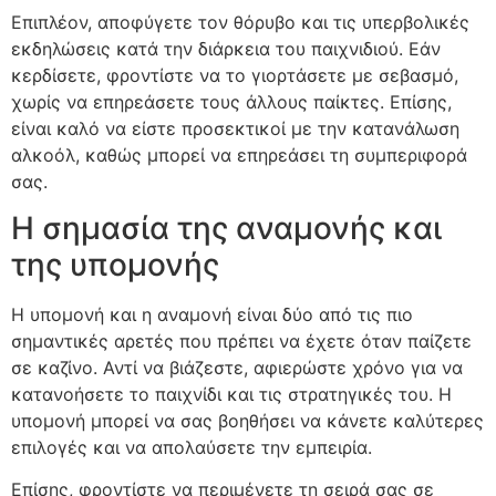
Επιπλέον, αποφύγετε τον θόρυβο και τις υπερβολικές
εκδηλώσεις κατά την διάρκεια του παιχνιδιού. Εάν
κερδίσετε, φροντίστε να το γιορτάσετε με σεβασμό,
χωρίς να επηρεάσετε τους άλλους παίκτες. Επίσης,
είναι καλό να είστε προσεκτικοί με την κατανάλωση
αλκοόλ, καθώς μπορεί να επηρεάσει τη συμπεριφορά
σας.
Η σημασία της αναμονής και
της υπομονής
Η υπομονή και η αναμονή είναι δύο από τις πιο
σημαντικές αρετές που πρέπει να έχετε όταν παίζετε
σε καζίνο. Αντί να βιάζεστε, αφιερώστε χρόνο για να
κατανοήσετε το παιχνίδι και τις στρατηγικές του. Η
υπομονή μπορεί να σας βοηθήσει να κάνετε καλύτερες
επιλογές και να απολαύσετε την εμπειρία.
Επίσης, φροντίστε να περιμένετε τη σειρά σας σε