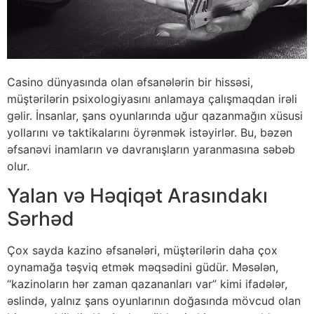
Casino dünyasında olan əfsanələrin bir hissəsi,
müştərilərin psixologiyasını anlamaya çalışmaqdan irəli
gəlir. İnsanlar, şans oyunlarında uğur qazanmağın xüsusi
yollarını və taktikalarını öyrənmək istəyirlər. Bu, bəzən
əfsanəvi inamların və davranışların yaranmasına səbəb
olur.
Yalan və Həqiqət Arasındakı
Sərhəd
Çox sayda kazino əfsanələri, müştərilərin daha çox
oynamağa təşviq etmək məqsədini güdür. Məsələn,
“kazinoların hər zaman qazananları var” kimi ifadələr,
əslində, yalnız şans oyunlarının doğasında mövcud olan