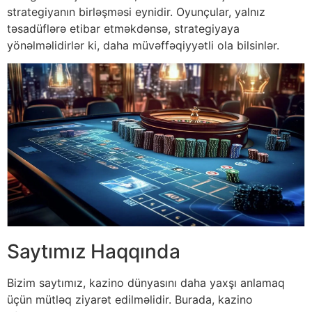
strategiyanın birləşməsi eynidir. Oyunçular, yalnız
təsadüflərə etibar etməkdənsə, strategiyaya
yönəlməlidirlər ki, daha müvəffəqiyyətli ola bilsinlər.
Saytımız Haqqında
Bizim saytımız, kazino dünyasını daha yaxşı anlamaq
üçün mütləq ziyarət edilməlidir. Burada, kazino