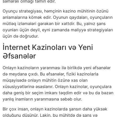
səmərəli olmağı təmin edir.
Oyunçu strategiyası, həmçinin kazino mühitinin özünü
anlamalarına kömək edir. Oyunun qaydaları, oyunçuların
mütləq izləmələri gərəkən bir xəttdir. Bu, yalnız şans
oyunları üçün deyil, eyni zamanda maliyyə strategiyaları
üçün də doğrudur.
İnternet Kazinoları və Yeni
Əfsanələr
Onlayn kazinoların yaranması ilə birlikdə yeni əfsanələr
də meydana çıxdı. Bu əfsanələr, fiziki kazinolarla
müqayisədə onlayn mühitin özünə xas olan
xüsusiyyətlərinə əsaslanır. Onlayn kazinolar, oyunçulara
daha geniş bir seçim imkanı təqdim edir və bu da bəzən
yanlış inamların yaranmasına səbəb olur.
Bir çox insan, onlayn kazinolarda şansın daha yüksək
olduğunu düşünür. Lakin, bu mühitdə də şans və