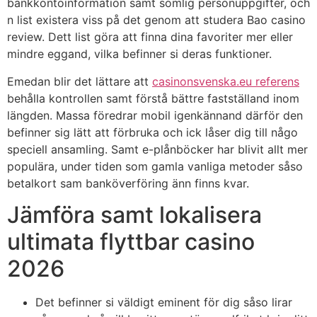
bankkontoinformation samt somlig personuppgifter, och
n list existera viss på det genom att studera Bao casino
review. Dett list göra att finna dina favoriter mer eller
mindre eggand, vilka befinner si deras funktioner.
Emedan blir det lättare att
casinonsvenska.eu referens
behålla kontrollen samt förstå bättre fastställand inom
längden. Massa föredrar mobil igenkännand därför den
befinner sig lätt att förbruka och ick låser dig till någo
speciell ansamling. Samt e-plånböcker har blivit allt mer
populära, under tiden som gamla vanliga metoder såso
betalkort sam banköverföring änn finns kvar.
Jämföra samt lokalisera
ultimata flyttbar casino
2026
Det befinner si väldigt eminent för dig såso lirar