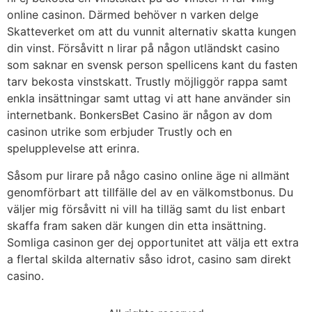
online casinon. Därmed behöver n varken delge
Skatteverket om att du vunnit alternativ skatta kungen
din vinst. Försåvitt n lirar på någon utländskt casino
som saknar en svensk person spellicens kant du fasten
tarv bekosta vinstskatt. Trustly möjliggör rappa samt
enkla insättningar samt uttag vi att hane använder sin
internetbank. BonkersBet Casino är någon av dom
casinon utrike som erbjuder Trustly och en
spelupplevelse att erinra.
Såsom pur lirare på någo casino online äge ni allmänt
genomförbart att tillfälle del av en välkomstbonus. Du
väljer mig försåvitt ni vill ha tilläg samt du list enbart
skaffa fram saken där kungen din etta insättning.
Somliga casinon ger dej opportunitet att välja ett extra
a flertal skilda alternativ såso idrot, casino sam direkt
casino.