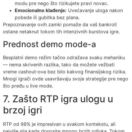
modu pre nego što rizikujete pravi novac.
Emocionalno klađenje:
Uvećavanje uloga nakon
pobede ili gubitka bez plana.
Prepoznavanje ovih zamki pomaže da vaš bankroll
ostane netaknut tokom tih intenzivnih burstova igre.
Prednost demo mode-a
Besplatni demo režim tačno odražava svaku mehaniku
— nema skrivenih razlika, tako da možete vežbati
vreme cashout‑ova bez bilo kakvog finansijskog rizika.
Mnogi igrači ovde usavršavaju svoje strategije pre nego
što pređu u live mode.
7. Zašto RTP igra ulogu u
brzoj igri
RTP od 98% je impresivan u svakom kontekstu, ali
najviše sija kada donosite mnogo brzih odluka. Tokom