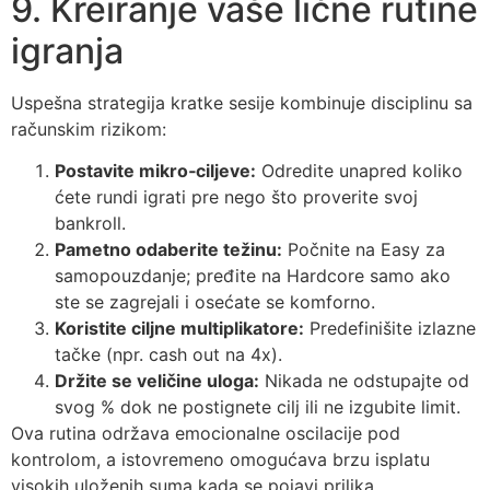
9. Kreiranje vaše lične rutine
igranja
Uspešna strategija kratke sesije kombinuje disciplinu sa
računskim rizikom:
Postavite mikro‑ciljeve:
Odredite unapred koliko
ćete rundi igrati pre nego što proverite svoj
bankroll.
Pametno odaberite težinu:
Počnite na Easy za
samopouzdanje; pređite na Hardcore samo ako
ste se zagrejali i osećate se komforno.
Koristite ciljne multiplikatore:
Predefinišite izlazne
tačke (npr. cash out na 4x).
Držite se veličine uloga:
Nikada ne odstupajte od
svog % dok ne postignete cilj ili ne izgubite limit.
Ova rutina održava emocionalne oscilacije pod
kontrolom, a istovremeno omogućava brzu isplatu
visokih uloženih suma kada se pojavi prilika.