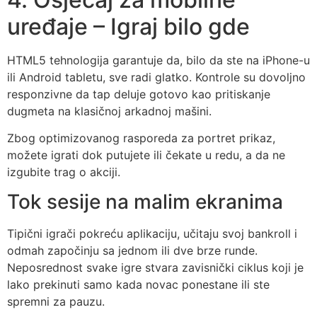
uređaje – Igraj bilo gde
HTML5 tehnologija garantuje da, bilo da ste na iPhone-u
ili Android tabletu, sve radi glatko. Kontrole su dovoljno
responzivne da tap deluje gotovo kao pritiskanje
dugmeta na klasičnoj arkadnoj mašini.
Zbog optimizovanog rasporeda za portret prikaz,
možete igrati dok putujete ili čekate u redu, a da ne
izgubite trag o akciji.
Tok sesije na malim ekranima
Tipični igrači pokreću aplikaciju, učitaju svoj bankroll i
odmah započinju sa jednom ili dve brze runde.
Neposrednost svake igre stvara zavisnički ciklus koji je
lako prekinuti samo kada novac ponestane ili ste
spremni za pauzu.