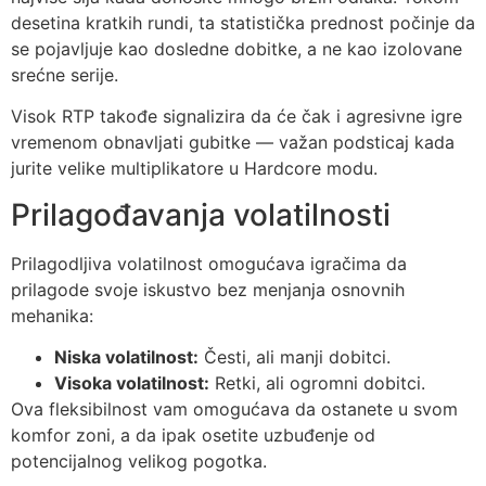
desetina kratkih rundi, ta statistička prednost počinje da
se pojavljuje kao dosledne dobitke, a ne kao izolovane
srećne serije.
Visok RTP takođe signalizira da će čak i agresivne igre
vremenom obnavljati gubitke — važan podsticaj kada
jurite velike multiplikatore u Hardcore modu.
Prilagođavanja volatilnosti
Prilagodljiva volatilnost omogućava igračima da
prilagode svoje iskustvo bez menjanja osnovnih
mehanika:
Niska volatilnost:
Česti, ali manji dobitci.
Visoka volatilnost:
Retki, ali ogromni dobitci.
Ova fleksibilnost vam omogućava da ostanete u svom
komfor zoni, a da ipak osetite uzbuđenje od
potencijalnog velikog pogotka.