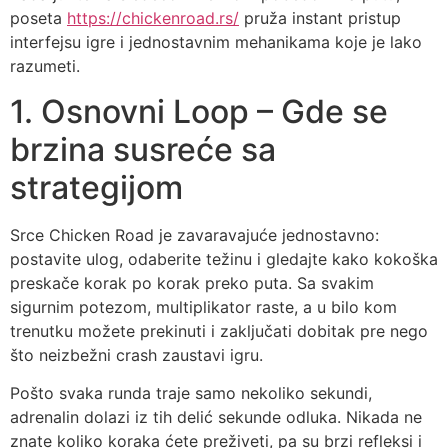
poseta
https://chickenroad.rs/
pruža instant pristup
interfejsu igre i jednostavnim mehanikama koje je lako
razumeti.
1. Osnovni Loop – Gde se
brzina susreće sa
strategijom
Srce Chicken Road je zavaravajuće jednostavno:
postavite ulog, odaberite težinu i gledajte kako kokoška
preskače korak po korak preko puta. Sa svakim
sigurnim potezom, multiplikator raste, a u bilo kom
trenutku možete prekinuti i zaključati dobitak pre nego
što neizbežni crash zaustavi igru.
Pošto svaka runda traje samo nekoliko sekundi,
adrenalin dolazi iz tih delić sekunde odluka. Nikada ne
znate koliko koraka ćete preživeti, pa su brzi refleksi i