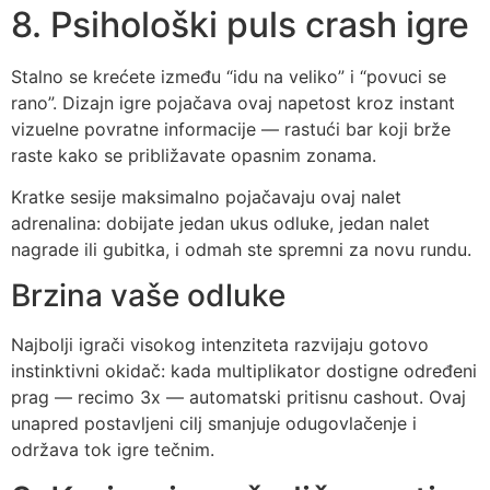
8. Psihološki puls crash igre
Stalno se krećete između “idu na veliko” i “povuci se
rano”. Dizajn igre pojačava ovaj napetost kroz instant
vizuelne povratne informacije — rastući bar koji brže
raste kako se približavate opasnim zonama.
Kratke sesije maksimalno pojačavaju ovaj nalet
adrenalina: dobijate jedan ukus odluke, jedan nalet
nagrade ili gubitka, i odmah ste spremni za novu rundu.
Brzina vaše odluke
Najbolji igrači visokog intenziteta razvijaju gotovo
instinktivni okidač: kada multiplikator dostigne određeni
prag — recimo 3x — automatski pritisnu cashout. Ovaj
unapred postavljeni cilj smanjuje odugovlačenje i
održava tok igre tečnim.