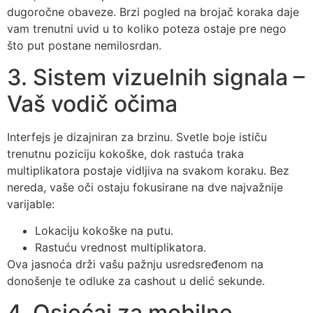
dugoročne obaveze. Brzi pogled na brojač koraka daje
vam trenutni uvid u to koliko poteza ostaje pre nego
što put postane nemilosrdan.
3. Sistem vizuelnih signala –
Vaš vodič očima
Interfejs je dizajniran za brzinu. Svetle boje ističu
trenutnu poziciju kokoške, dok rastuća traka
multiplikatora postaje vidljiva na svakom koraku. Bez
nereda, vaše oči ostaju fokusirane na dve najvažnije
varijable:
Lokaciju kokoške na putu.
Rastuću vrednost multiplikatora.
Ova jasnoća drži vašu pažnju usredsređenom na
donošenje te odluke za cashout u delić sekunde.
4. Osjećaj za mobilne