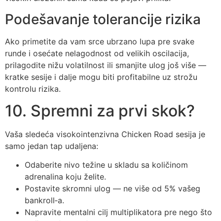
Podešavanje tolerancije rizika
Ako primetite da vam srce ubrzano lupa pre svake
runde i osećate nelagodnost od velikih oscilacija,
prilagodite nižu volatilnost ili smanjite ulog još više —
kratke sesije i dalje mogu biti profitabilne uz strožu
kontrolu rizika.
10. Spremni za prvi skok?
Vaša sledeća visokointenzivna Chicken Road sesija je
samo jedan tap udaljena:
Odaberite nivo težine u skladu sa količinom
adrenalina koju želite.
Postavite skromni ulog — ne više od 5% vašeg
bankroll‑a.
Napravite mentalni cilj multiplikatora pre nego što