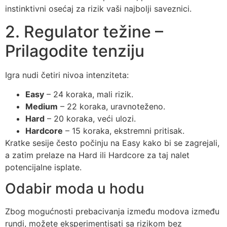
instinktivni osećaj za rizik vaši najbolji saveznici.
2. Regulator težine –
Prilagodite tenziju
Igra nudi četiri nivoa intenziteta:
Easy
– 24 koraka, mali rizik.
Medium
– 22 koraka, uravnoteženo.
Hard
– 20 koraka, veći ulozi.
Hardcore
– 15 koraka, ekstremni pritisak.
Kratke sesije često počinju na Easy kako bi se zagrejali,
a zatim prelaze na Hard ili Hardcore za taj nalet
potencijalne isplate.
Odabir moda u hodu
Zbog mogućnosti prebacivanja između modova između
rundi, možete eksperimentisati sa rizikom bez