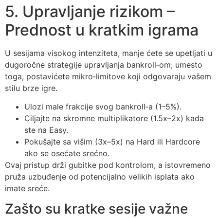
5. Upravljanje rizikom –
Prednost u kratkim igrama
U sesijama visokog intenziteta, manje ćete se upetljati u
dugoročne strategije upravljanja bankroll‑om; umesto
toga, postavićete mikro‑limitove koji odgovaraju vašem
stilu brze igre.
Ulozi male frakcije svog bankroll‑a (1–5%).
Ciljajte na skromne multiplikatore (1.5x–2x) kada
ste na Easy.
Pokušajte sa višim (3x–5x) na Hard ili Hardcore
ako se osećate srećno.
Ovaj pristup drži gubitke pod kontrolom, a istovremeno
pruža uzbuđenje od potencijalno velikih isplata ako
imate sreće.
Zašto su kratke sesije važne