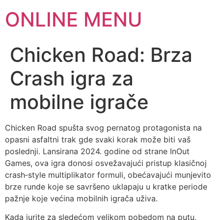
ONLINE MENU
Chicken Road: Brza
Crash igra za
mobilne igrače
Chicken Road spušta svog pernatog protagonista na
opasni asfaltni trak gde svaki korak može biti vaš
poslednji. Lansirana 2024. godine od strane InOut
Games, ova igra donosi osvežavajući pristup klasičnoj
crash‑style multiplikator formuli, obećavajući munjevito
brze runde koje se savršeno uklapaju u kratke periode
pažnje koje većina mobilnih igrača uživa.
Kada jurite za sledećom velikom pobedom na putu,