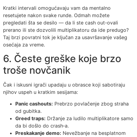
Kratki intervali omogućavaju vam da mentalno
resetujete nakon svake runde. Odmah možete
pregledati šta se desilo — da li ste cash out-ovali
prerano ili ste dozvolili multiplikatoru da ide predugo?
Taj brzi povratni tok je ključan za usavršavanje vašeg
osećaja za vreme.
6. Česte greške koje brzo
troše novčanik
Čak i iskusni igrači upadaju u obrasce koji sabotiraju
njihov uspeh u kratkim sesijama:
Panic cashouts:
Prebrzo povlačenje zbog straha
od gubitka.
Greed traps:
Držanje za ludilo multiplikatore samo
da bi došlo do crash‑a.
Preskakanje demo:
Nevežbanje na besplatnom