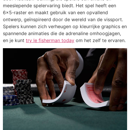
meeslepende spelervaring biedt. Het spel heeft een
6×5-raster en maakt gebruik van een opvallend
ontwerp, geïnspireerd door de wereld van de vissport.
Spelers kunnen zich verheugen op kleurrijke graphics en
spannende animaties die de adrenaline omhoogjagen,
en je kunt
try le fisherman today
om het zelf te ervaren.