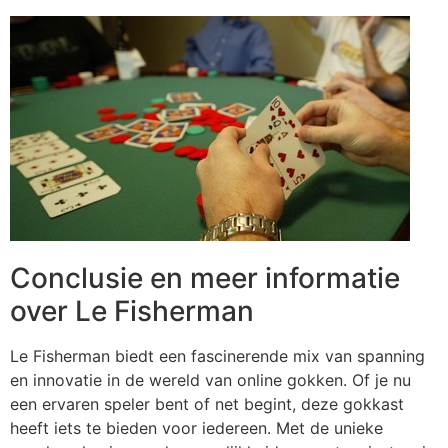
Conclusie en meer informatie
over Le Fisherman
Le Fisherman biedt een fascinerende mix van spanning
en innovatie in de wereld van online gokken. Of je nu
een ervaren speler bent of net begint, deze gokkast
heeft iets te bieden voor iedereen. Met de unieke