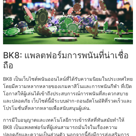
BK8: แพลตฟอร์มการพนันที่น่าเชื่อ
ถือ
BK8 เป็นเว็บไซต์พนันออนไลน์ที่ได้รับความนิยมในประเทศไทย
โดยมีความหลากหลายของเกมคาสิโนและการพนันกีฬา ที่เปิด
โอกาสให้ผู้เล่นได้เข้าถึงประสบการณ์การพนันที่สะดวกสบาย
และปลอดภัย เว็บไซต์นี้มีระบบฝาก-ถอนอัตโนมัติที่รวดเร็วและ
โปรโมชั่นที่หลากหลายเพื่อสนับสนุนผู้เล่น.
การมีใบอนุญาตและเทคโนโลยีการเข้ารหัสที่ทันสมัยทำให้
BK8 เป็นแพลตฟอร์มที่ผู้เล่นสามารถมั่นใจในเรื่องความ
ปลอดภัยและความเป็นส่วนตัว นอกจากนี้ยังมีการส่งเสริมการ