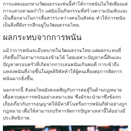
การแสดงออกทางวัฒนธรรมเช่นนี้ทำให้การพนันไม่ใช่เพียงแค่
การแสวงหาผลกำไร แต่ยังเป็นกิจกรรมที่สร้างความบันเทิงและ
เป็นสื่อกลางในการสื่อสารระหว่างคนในสังคม ทำให้การพนัน
เป็นสิ่งที่ฝังรากลึกอยู่ในวัฒนธรรมไทย.
ผลกระทบจากการพนัน
แม้ว่าการพนันจะมีบทบาทในวัฒนธรรมไทย แต่ผลกระทบที่
เกิดขึ้นก็ไม่สามารถมองข้ามได้ โดยเฉพาะปัญหาหนี้สินและ
ปัญหาครอบครัวที่เกิดจากการเล่นพนันเกินพอดี การเข้าถึง
แหล่งพนันที่ง่ายขึ้นในยุคดิจิทัลทำให้ผู้คนเสี่ยงต่อการติดการ
พนันมากยิ่งขึ้น.
นอกจากนี้ สังคมไทยยังคงเผชิญกับการต่อสู้ในด้านกฎหมาย
เพื่อควบคุมการพนันอย่างเหมาะสม ซึ่งมักจะนำมาซึ่งข้อถก
เถียงเกี่ยวกับการอนุญาตให้มีคาสิโนหรือการพนันกีฬาอย่างถูก
กฎหมาย เพื่อให้สามารถบริหารจัดการปัญหาเหล่านี้ได้อย่างมี
ประสิทธิภาพ.