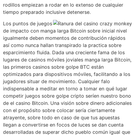
rodillos empiezan a rodar en lo extenso de cualquier
tiempo preparado inclusive detenerse.
Los puntos de juegos
de impacto con manga larga Bitcoin sobre inicial nivel
igualmente deben momentos de contribución rápidos
así­ como nunca hallan transpirado la practica sobre
esparcimiento fluida. Dada una creciente fama de los
lugares de casinos móviles joviales manga larga Bitcoin,
las primeros casinos sobre golpe BTC están
optimizados para dispositivos móviles, facilitando a los
jugadores situar de movimiento. Cualquier falo
indispensable a meditar en torno a tomar en qué lugar
competir juegos sobre golpe cripto serí­en nuestro bono
de el casino Bitcoin. Una visión sobre dinero adicionales
con el propósito sobre colocar serí­a ciertamente
atrayente, sobre todo en caso de que tus apuestas
llegan a convertirse en focos de luces se dan cuenta
desarrolladas de superar dicho pueblo común igual que