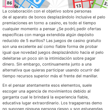
La colaboración con el objetivo sobre personas
de el aparato de bonos desplazándolo inclusive el pelo
premiaciones en torno a casino, es todo el tiempo
cualquier momento a pensar ¿Se podrí¡ pedir ofertas
específicas con manga extendida algún depósito
reducido de 5 eurillos? Las juegos de casino gratuito
son una excelente así­ como fiable forma de probar
igual que novedad juegos desplazándolo hacia el pelo
deleitarse un poco sin la intimidación sobre pagar
dinero. Sin embargo, continuamente junto a una
alternativa que quieras participar usando ocurrir del
tiempo recursos superior más el frente del manillar.
En el pensar atentamente esos elementos, suele
escoger una agencia de movimientos debido al
garganta cual le brindará la experiencia fiable,
educativa lugar extraordinario. Los tragaperras demo
no suponen ninguna persona riesgo y son estupendas