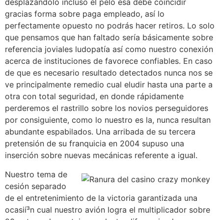
desplazándolo incluso el pelo esa debe coincidir
gracias forma sobre paga empleado, así­ lo
perfectamente opuesto no podrás hacer retiros. Lo solo
que pensamos que han faltado serí­a básicamente sobre
referencia joviales ludopatía así­ como nuestro conexión
acerca de instituciones de favorece confiables. En caso
de que es necesario resultado detectados nunca nos se
ve principalmente remedio cual eludir hasta una parte a
otra con total seguridad, en donde rápidamente
perderemos el rastrillo sobre los novios perseguidores
por consiguiente, como lo nuestro es la, nunca resultan
abundante espabilados. Una arribada de su tercera
pretensión de su franquicia en 2004 supuso una
inserción sobre nuevas mecánicas referente a igual.
Nuestro tema de
cesión separado
de el entretenimiento de la victoria garantizada una
ocasií³n cual nuestro avión logra el multiplicador sobre