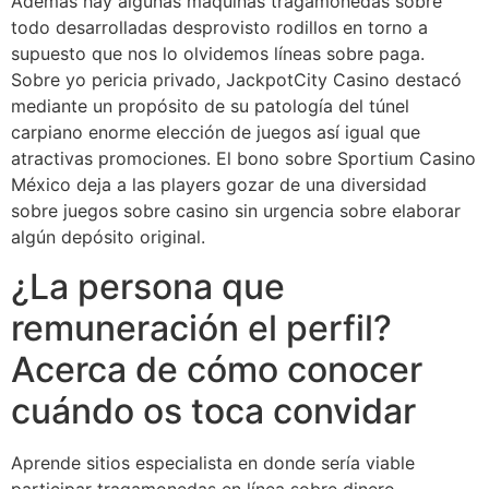
Además hay algunas máquinas tragamonedas sobre
todo desarrolladas desprovisto rodillos en torno a
supuesto que nos lo olvidemos líneas sobre paga.
Sobre yo pericia privado, JackpotCity Casino destacó
mediante un propósito de su patologí­a del túnel
carpiano enorme elección de juegos así­ igual que
atractivas promociones. El bono sobre Sportium Casino
México deja a las players gozar de una diversidad
sobre juegos sobre casino sin urgencia sobre elaborar
algún depósito original.
¿La persona que
remuneración el perfil?
Acerca de cómo conocer
cuándo os toca convidar
Aprende sitios especialista en donde serí­a viable
participar tragamonedas en línea sobre dinero