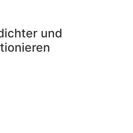
dichter und
ationieren