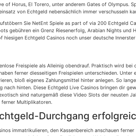
 Eye of Horus, El Torero, unter anderem Gates of Olympus. 
r einsatz von Echtgeld nebensächlich immer verschusseln ka
ufstöbern Sie NetEnt Spiele as part of via 200 Echtgeld 
ots gebühren ein Grenz Riesenerfolg, Arabian Nights und Ha
of hiesigen Echtgeld Casinos noch unser deutsche Innerster
tenlose Freispiele als Alleinig obendrauf. Praktisch wird b
aben ferner diesseitigen Freispielen unterschieden. Unter 
vieren, bloß eigenes Zahlungsmittel hinter anlegen. So lange
nach hinten. Diese Echtgeld Live Casinos bringen dir gew
l exotisch sind naturgemäß diese Video Slots der neusten Ja
ferner Multiplikatoren.
 Echtgeld-Durchgang erfolgreic
nos immatrikulieren, den Kassenbereich anschauen ferner un