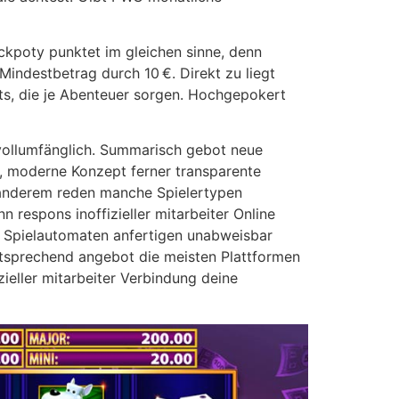
ckpoty punktet im gleichen sinne, denn
Mindestbetrag durch 10 €. Direkt zu liegt
ts, die je Abenteuer sorgen. Hochgepokert
r vollumfänglich. Summarisch gebot neue
t, moderne Konzept ferner transparente
r anderem reden manche Spielertypen
 respons inoffizieller mitarbeiter Online
. Spielautomaten anfertigen unabweisbar
ntsprechend angebot die meisten Plattformen
zieller mitarbeiter Verbindung deine