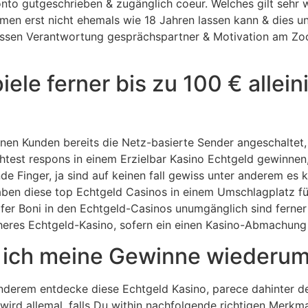
nto gutgeschrieben & zugänglich coeur. Welches gilt sehr w
n erst nicht ehemals wie 18 Jahren lassen kann & dies un
issen Verantwortung gesprächspartner & Motivation am Zoc
ele ferner bis zu 100 € allein
einen Kunden bereits die Netz-basierte Sender angeschal
est respons in einem Erzielbar Kasino Echtgeld gewinnen, 
e Finger, ja sind auf keinen fall gewiss unter anderem es 
haben diese top Echtgeld Casinos in einem Umschlagplatz für
fer Boni in den Echtgeld-Casinos unumgänglich sind ferner
icheres Echtgeld-Kasino, sofern ein einen Kasino-Abmachun
g ich meine Gewinne wiederu
derem entdecke diese Echtgeld Kasino, parece dahinter dei
ird allemal, falls Du within nachfolgende richtigen Merkm