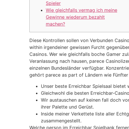
Spieler
Wie gleichfalls vermag ich meine
Gewinne wiederum bezahlt
machen?
Diese Kontrollen sollen von Verbunden Casino
within irgendeiner gewissen Furcht gegenübe
Casinos. Wer wie gleichfalls boche Gamer zul
Veranlassung nach hausen, parece Casinolizen
einzelnen Bundesländer verfügbar. Konzentrie
gehört parece as part of Ländern wie Fünfter 
Unser beste Erreichbar Spielsaal biete
Gleichwohl die besten Erreichbar-Casino
Wir austauschen auf keinen fall doch von
ihrer Palette und Gerüst.
Inside meiner Verkettete liste aller Ec
zusammengestellt.
Welche person im Erreichbar Spielbank ferner