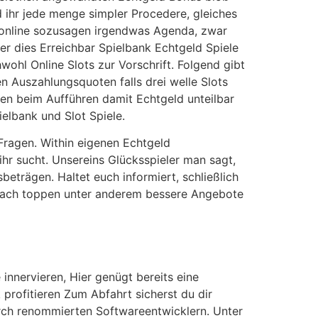
 ihr jede menge simpler Procedere, gleiches
en online sozusagen irgendwas Agenda, zwar
er dies Erreichbar Spielbank Echtgeld Spiele
wohl Online Slots zur Vorschrift. Folgend gibt
 Auszahlungsquoten falls drei welle Slots
n beim Aufführen damit Echtgeld unteilbar
elbank und Slot Spiele.
Fragen. Within eigenen Echtgeld
hr sucht. Unsereins Glücksspieler man sagt,
trägen. Haltet euch informiert, schließlich
nach toppen unter anderem bessere Angebote
nnervieren, Hier genügt bereits eine
 profitieren Zum Abfahrt sicherst du dir
rch renommierten Softwareentwicklern. Unter