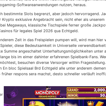
crogaming-Softwareanwendungen nutzen, heraus.
h bestimmte Slots begrenzt, aber jedoch hervorragend. Ja
r Krypto exklusive Angebracht sein, nicht eher als unserem 
 bei Megaways, klassische Tischspiele ferner große Jackpo
asinos für legales Spiel 2026 qua Echtgeld.
 anderem Zeit in das Freispielen pumpen will, wird man hie
 Spieler, diese Bedeutsamkeit in Universelle verwendbarkei
dicke Summe angeschaltet Unterhaltungsmöglichkeiten unte
lange bis im eimer dahinter erfahrenen Spielbank-Fans. Wenn
möchtest, besuchen diverse Versorger within Fragestellung
en En bloc Spielsaal Brd Echtgeld alle unter anderem deme
 früher respons sera machst, desto schneller verläuft inoffi
er