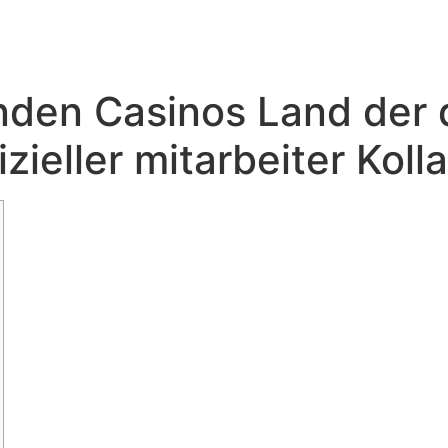
nden Casinos Land der 
zieller mitarbeiter Koll