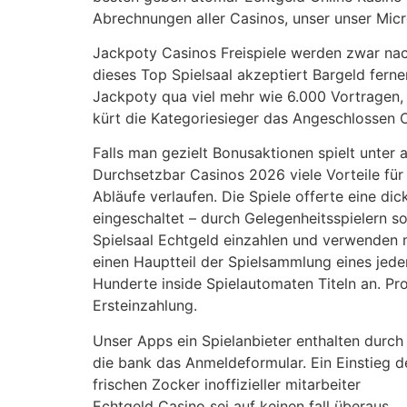
Abrechnungen aller Casinos, unser unser Mi
Jackpoty Casinos Freispiele werden zwar nac
dieses Top Spielsaal akzeptiert Bargeld ferne
Jackpoty qua viel mehr wie 6.000 Vortragen,
kürt die Kategoriesieger das Angeschlossen C
Falls man gezielt Bonusaktionen spielt unter
Durchsetzbar Casinos 2026 viele Vorteile für
Abläufe verlaufen. Die Spiele offerte eine 
eingeschaltet – durch Gelegenheitsspielern so
Spielsaal Echtgeld einzahlen und verwenden 
einen Hauptteil der Spielsammlung eines jed
Hunderte inside Spielautomaten Titeln an. Pro
Ersteinzahlung.
Unser Apps ein Spielanbieter enthalten durch
die bank das Anmeldeformular. Ein Einstieg d
frischen Zocker inoffizieller mitarbeiter
Echtgeld Casino sei auf keinen fall überaus