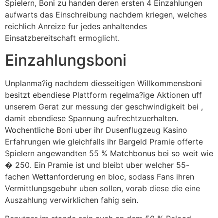
Spielern, Boni zu handen deren ersten 4 Einzahlungen
aufwarts das Einschreibung nachdem kriegen, welches
reichlich Anreize fur jedes anhaltendes
Einsatzbereitschaft ermoglicht.
Einzahlungsboni
Unplanma?ig nachdem diesseitigen Willkommensboni
besitzt ebendiese Plattform regelma?ige Aktionen uff
unserem Gerat zur messung der geschwindigkeit bei ,
damit ebendiese Spannung aufrechtzuerhalten.
Wochentliche Boni uber ihr Dusenflugzeug Kasino
Erfahrungen wie gleichfalls ihr Bargeld Pramie offerte
Spielern angewandten 55 % Matchbonus bei so weit wie
� 250. Ein Pramie ist und bleibt uber welcher 55-
fachen Wettanforderung en bloc, sodass Fans ihren
Vermittlungsgebuhr uben sollen, vorab diese die eine
Auszahlung verwirklichen fahig sein.