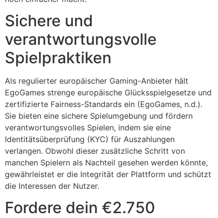
Sichere und
verantwortungsvolle
Spielpraktiken
Als regulierter europäischer Gaming-Anbieter hält
EgoGames strenge europäische Glücksspielgesetze und
zertifizierte Fairness-Standards ein (EgoGames, n.d.).
Sie bieten eine sichere Spielumgebung und fördern
verantwortungsvolles Spielen, indem sie eine
Identitätsüberprüfung (KYC) für Auszahlungen
verlangen. Obwohl dieser zusätzliche Schritt von
manchen Spielern als Nachteil gesehen werden könnte,
gewährleistet er die Integrität der Plattform und schützt
die Interessen der Nutzer.
Fordere dein €2.750