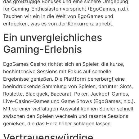
das großzügige Bonuses und eine sichere Umgebung
für Gaming-Enthusiasten verspricht (EgoGames, n.d.).
Tauchen wir ein in die Welt von EgoGames und
entdecken, was es von der Konkurrenz abhebt.
Ein unvergleichliches
Gaming-Erlebnis
EgoGames Casino richtet sich an Spieler, die kurze,
hochintensive Sessions mit Fokus auf schnelle
Ergebnisse genießen. Die Plattform beherbergt eine
beeindruckende Sammlung von Spielen, darunter Slots,
Roulette, Blackjack, Baccarat, Poker, Jackpot-Games,
Live-Casino-Games und Game Shows (EgoGames, n.d.).
Mit so einer vielfältigen Auswahl können Spieler schnell
zwischen den Spielen wechseln und rasante Sessions
genießen, die das Herz höher schlagen lassen.
Vertrauenswürdige