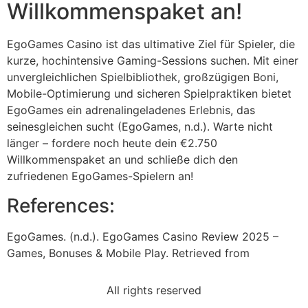
Willkommenspaket an!
EgoGames Casino ist das ultimative Ziel für Spieler, die
kurze, hochintensive Gaming-Sessions suchen. Mit einer
unvergleichlichen Spielbibliothek, großzügigen Boni,
Mobile-Optimierung und sicheren Spielpraktiken bietet
EgoGames ein adrenalingeladenes Erlebnis, das
seinesgleichen sucht (EgoGames, n.d.). Warte nicht
länger – fordere noch heute dein €2.750
Willkommenspaket an und schließe dich den
zufriedenen EgoGames-Spielern an!
References:
EgoGames. (n.d.). EgoGames Casino Review 2025 –
Games, Bonuses & Mobile Play. Retrieved from
All rights reserved