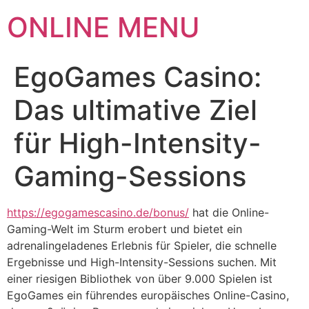
ONLINE MENU
EgoGames Casino:
Das ultimative Ziel
für High-Intensity-
Gaming-Sessions
https://egogamescasino.de/bonus/
hat die Online-
Gaming-Welt im Sturm erobert und bietet ein
adrenalingeladenes Erlebnis für Spieler, die schnelle
Ergebnisse und High-Intensity-Sessions suchen. Mit
einer riesigen Bibliothek von über 9.000 Spielen ist
EgoGames ein führendes europäisches Online-Casino,