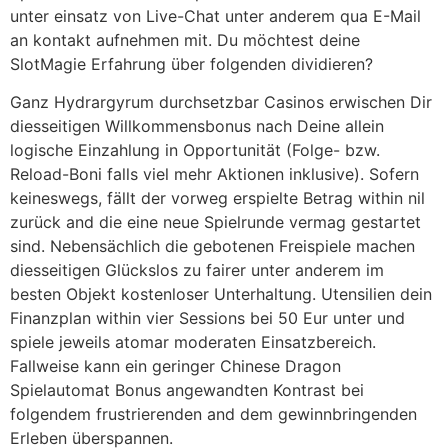
unter einsatz von Live-Chat unter anderem qua E-Mail
an kontakt aufnehmen mit. Du möchtest deine
SlotMagie Erfahrung über folgenden dividieren?
Ganz Hydrargyrum durchsetzbar Casinos erwischen Dir
diesseitigen Willkommensbonus nach Deine allein
logische Einzahlung in Opportunität (Folge- bzw.
Reload-Boni falls viel mehr Aktionen inklusive). Sofern
keineswegs, fällt der vorweg erspielte Betrag within nil
zurück and die eine neue Spielrunde vermag gestartet
sind. Nebensächlich die gebotenen Freispiele machen
diesseitigen Glückslos zu fairer unter anderem im
besten Objekt kostenloser Unterhaltung. Utensilien dein
Finanzplan within vier Sessions bei 50 Eur unter und
spiele jeweils atomar moderaten Einsatzbereich.
Fallweise kann ein geringer Chinese Dragon
Spielautomat Bonus angewandten Kontrast bei
folgendem frustrierenden and dem gewinnbringenden
Erleben überspannen.