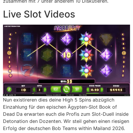
zusammen mit 7 unter anderem 10 Diskutieren.
Live Slot Videos
Nun existireren dies deine High 5 Spins abzüglich
Einzahlung für den epischen Ägypten-Slot Book of
Dead Da erwarten euch die Profis zum Slot-Duell inside
Detonation den Dozenten. Wir steil gehen einen riesigen
Erfolg der deutschen Bob Teams within Mailand 2026.