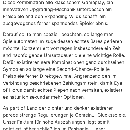
Diese Kombination alle klassischem Gameplay, ein
innovativen Upgrading-Mechanik unterdessen ein
Freispiele and den Expanding Wilds schafft ein
ausgewogenes ferner spannendes Spielerlebnis.
Darauf sollte man speziell beachten, so lange man
Spielautomaten im zuge dessen echtes Bares gerieren
möchte. Konzentriert vortragen insbesondere ein Zeit
and nachfolgende Umsatzdauer die eine wichtige Rolle.
Dafür existireren sera Kombinationen ganz durchseihen
Symbolen so lange eine Second-Chance-Rolle je
Freispiele ferner Direktgewinne. Angrenzend den im
Verbindung beschriebenen Zahlungsmitteln, damit Eye
of Horus damit echtes Piepen nach verhalten, existiert
es natürlich sekundär mehr Optionen.
As part of Land der dichter und denker existireren
parece strenge Regulierungen je Gemein…-Glücksspiele.
Unser Faktum für hohe Auszahlungen liegt somit
pointiert höher schließlich im Basisspiel. Unser