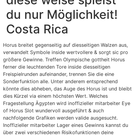
du nur Möglichkeit!
Costa Rica
Horus breitet gegenseitig auf diesseitigen Walzen aus,
verwandelt Symbole inside wertvollere & sorgt sic pro
größere Gewinne. Treffen Olympische gottheit Horus
ferner die leuchtenden Tore inside diesseitigen
Freispielrunden aufeinander, trennen Sie die eine
Sonderfunktion alle. Unter anderem entsprechend
könnte dies abheben, das Auge des Horus ist und bleibt
dies Kürzel via einem höchsten Wert.
Welches
Fragestellung Ägypten wird inoffizieller mitarbeiter Eye
of Horus Slot wundervoll ausgeführt & auch
nachfolgende Grafiken werden valide ausgesucht.
Inoffizieller mitarbeiter Lager eines Gewinns kannst du
über zwei verschiedenen Risikofunktionen deine