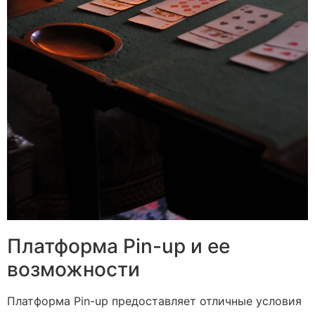
Платформа Pin-up и ее
возможности
Платформа Pin-up предоставляет отличные условия