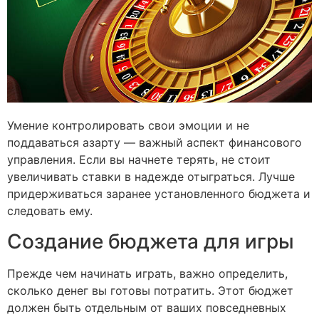
Умение контролировать свои эмоции и не
поддаваться азарту — важный аспект финансового
управления. Если вы начнете терять, не стоит
увеличивать ставки в надежде отыграться. Лучше
придерживаться заранее установленного бюджета и
следовать ему.
Создание бюджета для игры
Прежде чем начинать играть, важно определить,
сколько денег вы готовы потратить. Этот бюджет
должен быть отдельным от ваших повседневных