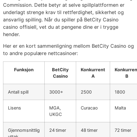
Commission. Dette betyr at selve spillplattformen er
underlagt strenge krav til rettferdighet, sikkerhet og
ansvarlig spilling. Når du spiller på BetCity Casino
casino offisiell, vet du at pengene dine er i trygge
hender.
Her er en kort sammenligning mellom BetCity Casino og
to andre populære nettcasinoer:
Funksjon
BetCity
Konkurrent
Konkurren
Casino
A
B
Antall spill
3000+
2500
1800
Lisens
MGA,
Curacao
Malta
UKGC
Gjennomsnittlig
24 timer
48 timer
72 timer
uttak