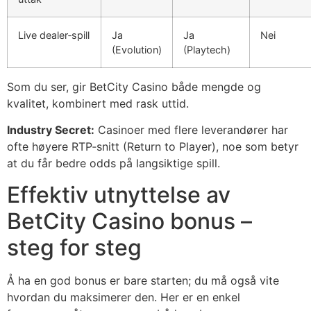
Live dealer‑spill
Ja
Ja
Nei
(Evolution)
(Playtech)
Som du ser, gir BetCity Casino både mengde og
kvalitet, kombinert med rask uttid.
Industry Secret:
Casinoer med flere leverandører har
ofte høyere RTP‑snitt (Return to Player), noe som betyr
at du får bedre odds på langsiktige spill.
Effektiv utnyttelse av
BetCity Casino bonus –
steg for steg
Å ha en god bonus er bare starten; du må også vite
hvordan du maksimerer den. Her er en enkel