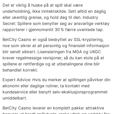
Det er viktig å huske på at spill skal være
underholdning, ikke inntektskilde. Sett alltid en daglig
eller ukentlig grense, og hold deg til den. Industry
Secret: Spillere som benytter seg av ansvarlige verktøy
rapporterer i gjennomsnitt 30 % færre uventede tap.
BetCity Casino er også beskyttet av SSL‑kryptering,
noe som sikrer at all personlig og finansiell informasjon
blir sendt sikkert. Lisensieringen fra MGA og UKGC
krever regelmessige revisjoner, så du kan stole på at
spillene er rettferdige og at utbetalingene dine blir
behandlet korrekt.
Expert Advice: Hvis du merker at spillingen påvirker din
økonomi eller daglige rutiner, ta kontakt med
kundeservice eller benytt selv‑eksklusjonsprogrammet
umiddelbart.
BetCity Casino leverer en komplett pakke: attraktive
bonuser, et bredt spillutvalg, raske uttak og verktøy for