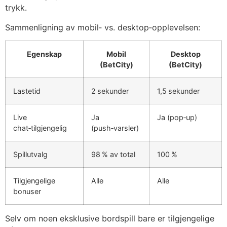
trykk.
Sammenligning av mobil‑ vs. desktop‑opplevelsen:
Egenskap
Mobil
Desktop
(BetCity)
(BetCity)
Lastetid
2 sekunder
1,5 sekunder
Live
Ja
Ja (pop‑up)
chat‑tilgjengelig
(push‑varsler)
Spillutvalg
98 % av total
100 %
Tilgjengelige
Alle
Alle
bonuser
Selv om noen eksklusive bordspill bare er tilgjengelige