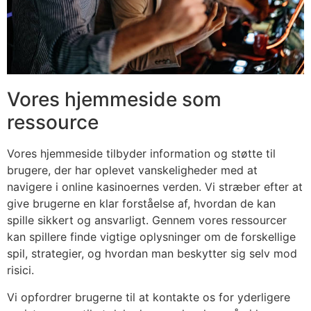
Vores hjemmeside som
ressource
Vores hjemmeside tilbyder information og støtte til
brugere, der har oplevet vanskeligheder med at
navigere i online kasinoernes verden. Vi stræber efter at
give brugerne en klar forståelse af, hvordan de kan
spille sikkert og ansvarligt. Gennem vores ressourcer
kan spillere finde vigtige oplysninger om de forskellige
spil, strategier, og hvordan man beskytter sig selv mod
risici.
Vi opfordrer brugerne til at kontakte os for yderligere