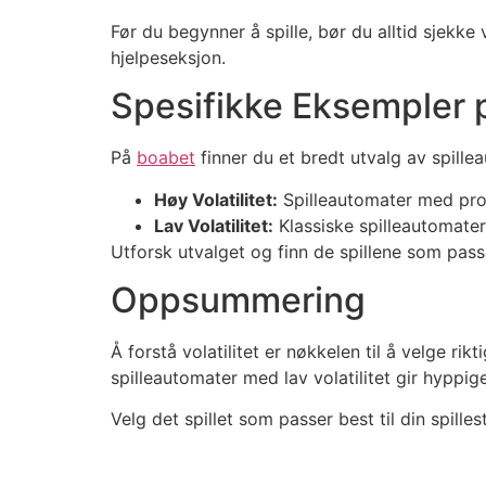
Før du begynner å spille, bør du alltid sjekke v
hjelpeseksjon.
Spesifikke Eksempler 
På
boabet
finner du et bredt utvalg av spill
Høy Volatilitet:
Spilleautomater med prog
Lav Volatilitet:
Klassiske spilleautomater
Utforsk utvalget og finn de spillene som pass
Oppsummering
Å forstå volatilitet er nøkkelen til å velge ri
spilleautomater med lav volatilitet gir hyppig
Velg det spillet som passer best til din spilles