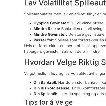
Lav Volatilitet Spillea
Spilleautomater med lav volatilitet tilbyr en m
Hyppige Gevinster:
Du vil vinne oftere,
Mindre Risiko:
Bankrollen din vil svinge
Mindre Gevinster:
De store gevinstene e
Passer for:
Spillere som foretrekker en m
Hvis du foretrekker en mer stabil spillopplevel
hyppigere gevinster, selv om de er mindre.
Hvordan Velge Riktig 
Valget mellom høy og lav volatilitet avhenger 
Din Bankroll:
Har du en stor bankroll, ka
Din Risikotoleranse:
Er du komfortabel m
Din Spillestil:
Liker du spenning og adrena
Tips for å Velge