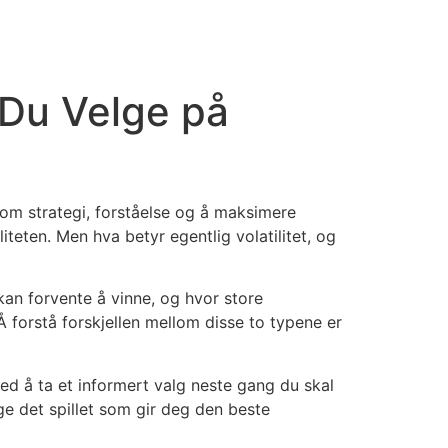
r Du Velge på
 om strategi, forståelse og å maksimere
iteten. Men hva betyr egentlig volatilitet, og
u kan forvente å vinne, og hvor store
 Å forstå forskjellen mellom disse to typene er
ed å ta et informert valg neste gang du skal
ge det spillet som gir deg den beste