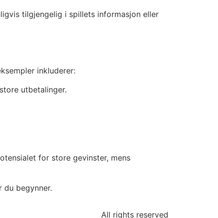
gvis tilgjengelig i spillets informasjon eller
eksempler inkluderer:
tore utbetalinger.
 potensialet for store gevinster, mens
ør du begynner.
All rights reserved