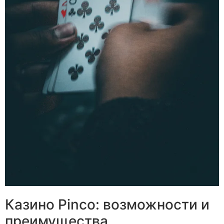
Казино Pinco: возможности и
преимущества