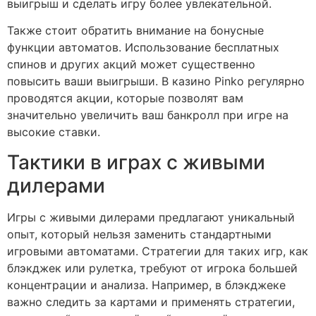
выигрыш и сделать игру более увлекательной.
Также стоит обратить внимание на бонусные
функции автоматов. Использование бесплатных
спинов и других акций может существенно
повысить ваши выигрыши. В казино Pinko регулярно
проводятся акции, которые позволят вам
значительно увеличить ваш банкролл при игре на
высокие ставки.
Тактики в играх с живыми
дилерами
Игры с живыми дилерами предлагают уникальный
опыт, который нельзя заменить стандартными
игровыми автоматами. Стратегии для таких игр, как
блэкджек или рулетка, требуют от игрока большей
концентрации и анализа. Например, в блэкджеке
важно следить за картами и применять стратегии,