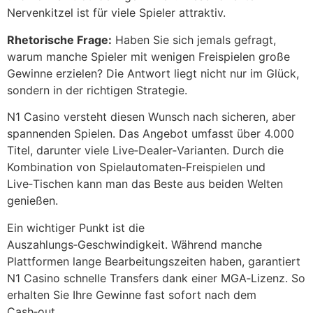
Nervenkitzel ist für viele Spieler attraktiv.
Rhetorische Frage:
Haben Sie sich jemals gefragt,
warum manche Spieler mit wenigen Freispielen große
Gewinne erzielen? Die Antwort liegt nicht nur im Glück,
sondern in der richtigen Strategie.
N1 Casino versteht diesen Wunsch nach sicheren, aber
spannenden Spielen. Das Angebot umfasst über 4.000
Titel, darunter viele Live‑Dealer‑Varianten. Durch die
Kombination von Spielautomaten‑Freispielen und
Live‑Tischen kann man das Beste aus beiden Welten
genießen.
Ein wichtiger Punkt ist die
Auszahlungs‑Geschwindigkeit. Während manche
Plattformen lange Bearbeitungszeiten haben, garantiert
N1 Casino schnelle Transfers dank einer MGA‑Lizenz. So
erhalten Sie Ihre Gewinne fast sofort nach dem
Cash‑out.