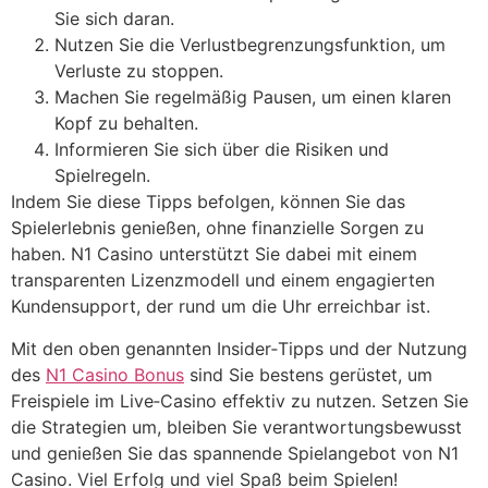
Sie sich daran.
Nutzen Sie die Verlustbegrenzungsfunktion, um
Verluste zu stoppen.
Machen Sie regelmäßig Pausen, um einen klaren
Kopf zu behalten.
Informieren Sie sich über die Risiken und
Spielregeln.
Indem Sie diese Tipps befolgen, können Sie das
Spielerlebnis genießen, ohne finanzielle Sorgen zu
haben. N1 Casino unterstützt Sie dabei mit einem
transparenten Lizenzmodell und einem engagierten
Kundensupport, der rund um die Uhr erreichbar ist.
Mit den oben genannten Insider‑Tipps und der Nutzung
des
N1 Casino Bonus
sind Sie bestens gerüstet, um
Freispiele im Live‑Casino effektiv zu nutzen. Setzen Sie
die Strategien um, bleiben Sie verantwortungsbewusst
und genießen Sie das spannende Spielangebot von N1
Casino. Viel Erfolg und viel Spaß beim Spielen!