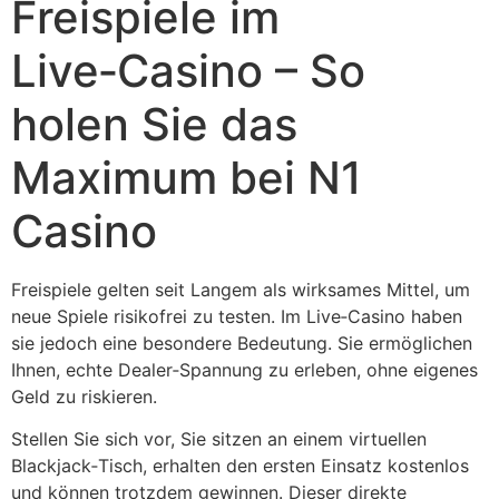
Freispiele im
Live‑Casino – So
holen Sie das
Maximum bei N1
Casino
Freispiele gelten seit Langem als wirksames Mittel, um
neue Spiele risikofrei zu testen. Im Live‑Casino haben
sie jedoch eine besondere Bedeutung. Sie ermöglichen
Ihnen, echte Dealer‑Spannung zu erleben, ohne eigenes
Geld zu riskieren.
Stellen Sie sich vor, Sie sitzen an einem virtuellen
Blackjack‑Tisch, erhalten den ersten Einsatz kostenlos
und können trotzdem gewinnen. Dieser direkte