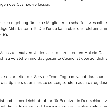
ungen des Casinos verlassen.
pielerumgebung für seine Mitglieder zu schaffen, weshalb 
ige Mitarbeiter hilft. Die Kunde kann über die Telefonnumm
llen.
 Maus zu benutzen. Jeder User, der zum ersten Mal ein Casin
ch zu verstehen und das gesamte Casino ist übersichtlich 
ionieren arbeitet der Service Team Tag und Nacht daran um 
t des Spielers über alles zu setzen, sondern auch dafür, da
ist und immer leicht abrufbar für Benutzer in Deutschland z
ant die Ladezeiten sind. Diese werden von vielen Seiten im