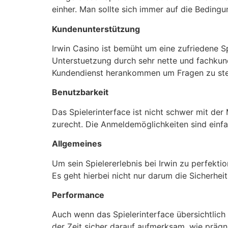
einher. Man sollte sich immer auf die Beding
Kundenunterstützung
Irwin Casino ist bemüht um eine zufriedene S
Unterstuetzung durch sehr nette und fachkund
Kundendienst herankommen um Fragen zu ste
Benutzbarkeit
Das Spielerinterface ist nicht schwer mit der
zurecht. Die Anmeldemöglichkeiten sind einfa
Allgemeines
Um sein Spielererlebnis bei Irwin zu perfekt
Es geht hierbei nicht nur darum die Sicherhei
Performance
Auch wenn das Spielerinterface übersichtlich 
der Zeit sicher darauf aufmerksam, wie prägn