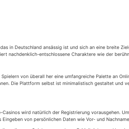
 das in Deutschland ansässig ist und sich an eine breite Zie
riert nachdenklich-entschlossene Charaktere wie der berüh
no Spielern von überall her eine umfangreiche Palette an Onl
en. Die Plattform selbst ist minimalistisch gestaltet und 
ne-Casinos wird natürlich der Registrierung vorausgehen. U
 Eingeben von persönlichen Daten wie Vor- und Nachnamen