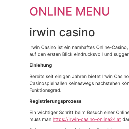
ONLINE MENU
irwin casino
Irwin Casino ist ein namhaftes Online-Casino,
auf den ersten Blick eindrucksvoll und sugge
Einleitung
Bereits seit einigen Jahren bietet Irwin Casi
Casinospielhallen keineswegs nachstehen könn
Funktionsgrad.
Registrierungsprozess
Ein wichtiger Schritt beim Besuch einer Onli
muss man
https://irwin-casino-online24.at
das