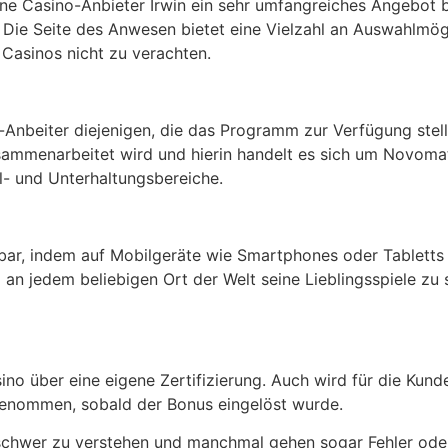
e Casino-Anbieter Irwin ein sehr umfangreiches Angebot ber
 Die Seite des Anwesen bietet eine Vielzahl an Auswahlmögl
 Casinos nicht zu verachten.
-Anbeiter diejenigen, die das Programm zur Verfügung stell
mmenarbeitet wird und hierin handelt es sich um Novomatic
l- und Unterhaltungsbereiche.
tzbar, indem auf Mobilgeräte wie Smartphones oder Tablett
 an jedem beliebigen Ort der Welt seine Lieblingsspiele zu
ino über eine eigene Zertifizierung. Auch wird für die Kun
genommen, sobald der Bonus eingelöst wurde.
r schwer zu verstehen und manchmal gehen sogar Fehler o