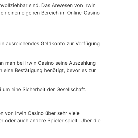
chvollziehbar sind. Das Anwesen von Irwin
rch einen eigenen Bereich im Online-Casino
 ein ausreichendes Geldkonto zur Verfügung
n man bei Irwin Casino seine Auszahlung
 eine Bestätigung benötigt, bevor es zur
 um eine Sicherheit der Gesellschaft.
n von Irwin Casino über sehr viele
 oder auch andere Spieler spielt. Über die