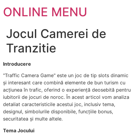
ONLINE MENU
Jocul Camerei de
Tranzitie
Introducere
"Traffic Camera Game" este un joc de tip slots dinamic
și interesant care combină elemente de bun turism cu
acțiunea în trafic, oferind o experiență deosebită pentru
iubitorii de jocuri de noroc. În acest articol vom analiza
detaliat caracteristicile acestui joc, inclusiv tema,
designul, simbolurile disponibile, funcțiile bonus,
securitatea și multe altele.
Tema Jocului