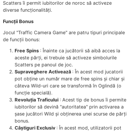
Scatters îi permit iubitorilor de noroc să activeze
diverse funcționalități.
Funcții Bonus
Jocul "Traffic Camera Game" are patru tipuri principale
de funcții bonus:
Free Spins
: Înainte ca jucătorii să aibă acces la
aceste părți, ei trebuie să activeze simbolurile
Scatters pe panoul de joc.
Supraveghere Activează
: În acest mod jucatorii
pot obține un număr mare de free spins și chiar și
câteva Wild-uri care se transformă în Oglindă (o
funcție specială).
Revoluția Traficului
: Acest tip de bonus îi permite
iubitorilor să devină "autoritatea" prin activarea a
șase jucători Wild și obținerea unei scurse de părți
bonus.
Câștiguri Exclusiv
: În acest mod, utilizatorii pot