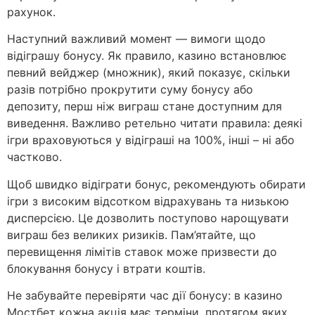
рахунок.
Наступний важливий момент — вимоги щодо
відіграшу бонусу. Як правило, казино встановлює
певний вейджер (множник), який показує, скільки
разів потрібно прокрутити суму бонусу або
депозиту, перш ніж виграш стане доступним для
виведення. Важливо ретельно читати правила: деякі
ігри враховуються у відіграші на 100%, інші – ні або
частково.
Щоб швидко відіграти бонус, рекомендують обирати
ігри з високим відсотком відрахувань та низькою
дисперсією. Це дозволить поступово нарощувати
виграш без великих ризиків. Пам’ятайте, що
перевищення лімітів ставок може призвести до
блокування бонусу і втрати коштів.
Не забувайте перевіряти час дії бонусу: в казино
Мостбет кожна акція має терміни, протягом яких