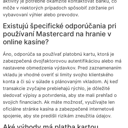
aktivity je potrebné okamžite kontaktovať banku, čo
môže v niektorých prípadoch spôsobiť zdržanie pri
vybavovaní výhier alebo prevodov.
Existujú špecifické odporúčania pri
používaní Mastercard na hranie v
online kasíne?
Áno, odporúča sa používať platobnú kartu, ktorá je
zabezpečená dvojfaktorovou autentifikáciou alebo má
nastavene obmedzenia výdavkov. Pred zaznamenaním
vkladu je vhodné overiť si limity svojho klientského
konta a či sú v súlade s plánovaným vkladom. Aj keď
transakcie zvyčajne prebiehajú rýchlo, je dôležité
sledovať výpisy a potvrdenia, aby ste mali prehľad o
svojich financiach. Ak máte možnosť, využívajte len
oficiálne stránke kasína a zabezpečené internetové
spojenie, aby ste predišli rizikám zneužitia údajov.
Aké výhody má platba kartou