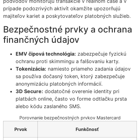
podvodov monitorujú transakcie v reálnom čase a v
prípade podozrivých aktivít okamžite upozorňujú
majiteľov kariet a poskytovateľov platobných služieb.
Bezpečnostné prvky a ochrana
finančných údajov
EMV čipová technológia:
zabezpečuje fyzickú
ochranu proti skimmingu a falšovaniu karty.
Tokenizácia:
namiesto priameho zadania údajov
sa používa dočasný token, ktorý zabezpečuje
anonymizáciu platobných informácií.
3D Secure:
dodatočné overenie identity pri
platbách online, často vo forme odtlačku prsta
alebo kódu zaslaného SMS.
Porovnanie bezpečnostných prvkov Mastercard
Prvok
Funkčnosť