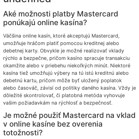
Aké možnosti platby Mastercard
ponúkajú online kasína?
Väčšina online kasín, ktoré akceptujú Mastercard,
umožňuje hráčom platiť pomocou kreditnej alebo
debetnej karty. Obvykle je možné realizovať vklady
rýchlo a bezpečne, pričom kasíno spracuje transakciu
okamžite alebo v priebehu niekoľkých minút. Niektoré
kasína tiež umožňujú výbery na tú istú kreditnú alebo
debetnú kartu, pričom môže byť uložený poplatok
alebo časováč, závisí od politiky daného kasína. Vždy je
dôležité skontrolovať, či platobná metóda vyhovuje
vašim požiadavkám na rýchlosť a bezpečnosť.
Je možné použiť Mastercard na vklad
v online kasíne bez overenia
totožnosti?