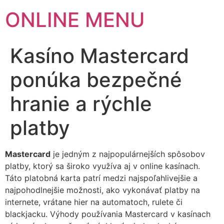
ONLINE MENU
Kasíno Mastercard
ponúka bezpečné
hranie a rýchle
platby
Mastercard
je jedným z najpopulárnejších spôsobov
platby, ktorý sa široko využíva aj v online kasínach.
Táto platobná karta patrí medzi najspoľahlivejšie a
najpohodlnejšie možnosti, ako vykonávať platby na
internete, vrátane hier na automatoch, rulete či
blackjacku. Výhody používania Mastercard v kasínach