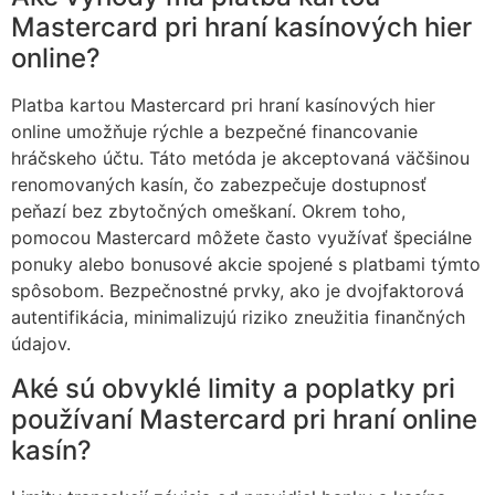
Mastercard pri hraní kasínových hier
online?
Platba kartou Mastercard pri hraní kasínových hier
online umožňuje rýchle a bezpečné financovanie
hráčskeho účtu. Táto metóda je akceptovaná väčšinou
renomovaných kasín, čo zabezpečuje dostupnosť
peňazí bez zbytočných omeškaní. Okrem toho,
pomocou Mastercard môžete často využívať špeciálne
ponuky alebo bonusové akcie spojené s platbami týmto
spôsobom. Bezpečnostné prvky, ako je dvojfaktorová
autentifikácia, minimalizujú riziko zneužitia finančných
údajov.
Aké sú obvyklé limity a poplatky pri
používaní Mastercard pri hraní online
kasín?