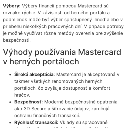
Výbery:
Výbery financií pomocou Mastercard sú
rovnako rýchle. V závislosti od herného portálu a
podmienok môže byť výber sprístupnený ihneď alebo v
priebehu niekoľkých pracovných dní. V prípade potreby
je možné využívať rôzne metódy overenia pre zvýšenie
bezpečnosti.
Výhody používania Mastercard
v herných portáloch
Široká akceptácia:
Mastercard je akceptovaná v
takmer všetkých renomovaných herných
portáloch, čo zvyšuje dostupnosť a komfort
hráčov.
Bezpečnosť:
Moderné bezpečnostné opatrenia,
ako 3D Secure a šifrovanie údajov, zaručujú
ochranu finančných transakcií.
Rýchlosť transakcií:
Vklady sú spracované