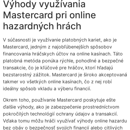
Výhody využívania
Mastercard pri online
hazardných hrách
V súčasnosti je využívanie platobných kariet, ako je
Mastercard, jedným z najobľúbenejších spôsobov
financovania hráčskych účtov na online kasínach. Táto
platobná metóda ponúka rýchle, pohodlné a bezpečné
transakcie, čo je kľúčové pre hráčov, ktorí hľadajú
bezstarostný zážitok. Mastercard je široko akceptovaná
takmer vo všetkých online kasínach, čo z nej robí
ideálny spôsob vkladu a výberu financií.
Okrem toho, používanie Mastercard poskytuje ešte
ďalšie výhody, ako je zabezpečenie prostredníctvom
pokročilých technológií ochrany údajov a transakcií.
Vďaka tomu môžu hráči využívať výhody online hazardu
bez obáv o bezpečnosť svojich financií alebo citlivých