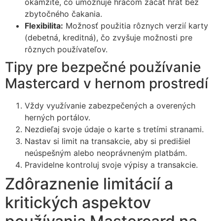
okamžite, čo umožňuje hráčom začať hrať bez
zbytočného čakania.
Flexibilita:
Možnosť použitia rôznych verzií karty
(debetná, kreditná), čo zvyšuje možnosti pre
rôznych používateľov.
Tipy pre bezpečné používanie
Mastercard v hernom prostredí
Vždy využívanie zabezpečených a overených
herných portálov.
Nezdieľaj svoje údaje o karte s tretími stranami.
Nastav si limit na transakcie, aby si predišiel
neúspešným alebo neoprávneným platbám.
Pravidelne kontroluj svoje výpisy a transakcie.
Zdôraznenie limitácií a
kritických aspektov