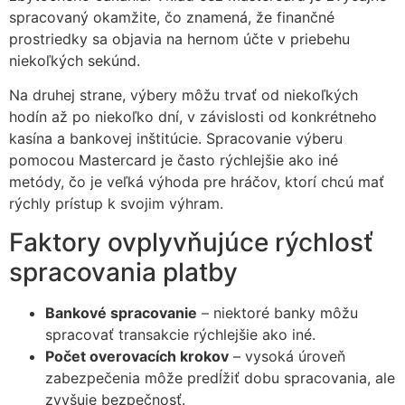
spracovaný okamžite, čo znamená, že finančné
prostriedky sa objavia na hernom účte v priebehu
niekoľkých sekúnd.
Na druhej strane, výbery môžu trvať od niekoľkých
hodín až po niekoľko dní, v závislosti od konkrétneho
kasína a bankovej inštitúcie. Spracovanie výberu
pomocou Mastercard je často rýchlejšie ako iné
metódy, čo je veľká výhoda pre hráčov, ktorí chcú mať
rýchly prístup k svojim výhram.
Faktory ovplyvňujúce rýchlosť
spracovania platby
Bankové spracovanie
– niektoré banky môžu
spracovať transakcie rýchlejšie ako iné.
Počet overovacích krokov
– vysoká úroveň
zabezpečenia môže predĺžiť dobu spracovania, ale
zvyšuje bezpečnosť.