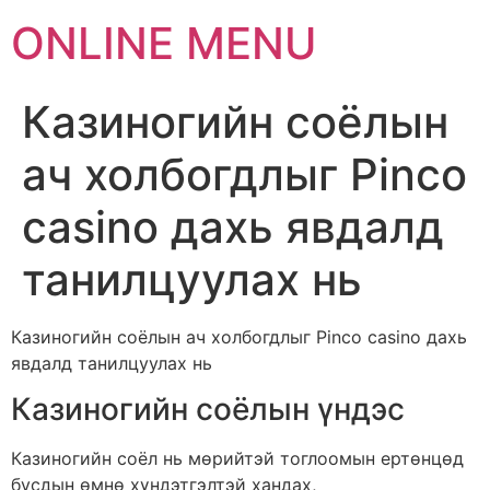
ONLINE MENU
Казиногийн соёлын
ач холбогдлыг Pinco
casino дахь явдалд
танилцуулах нь
Казиногийн соёлын ач холбогдлыг Pinco casino дахь
явдалд танилцуулах нь
Казиногийн соёлын үндэс
Казиногийн соёл нь мөрийтэй тоглоомын ертөнцөд
бусдын өмнө хүндэтгэлтэй хандах,