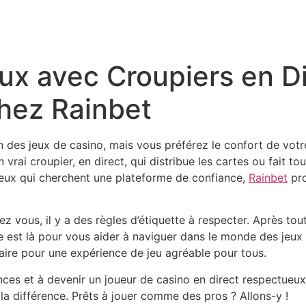
eux avec Croupiers en Di
hez Rainbet
ion des jeux de casino, mais vous préférez le confort de vot
vrai croupier, en direct, qui distribue les cartes ou fait tou
 ceux qui cherchent une plateforme de confiance,
Rainbet
pro
z vous, il y a des règles d’étiquette à respecter. Après tou
e est là pour vous aider à naviguer dans le monde des jeux 
 faire pour une expérience de jeu agréable pour tous.
ces et à devenir un joueur de casino en direct respectueux 
e la différence. Prêts à jouer comme des pros ? Allons-y !