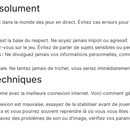
bsolument
 dans le monde des jeux en direct. Évitez ces erreurs pour
est la base du respect. Ne soyez jamais impoli ou agressif.
vous sur le jeu. Évitez de parler de sujets sensibles ou pe
 :
Ne divulguez jamais vos informations personnelles, com
rale. Ne tentez jamais de tricher, vous seriez immédiatemen
echniques
me avec la meilleure connexion internet. Voici comment gé
exion est mauvaise, essayez de la stabiliser avant de joue
ra et vous pourrez souvent reprendre là où vous vous êtes 
avez des problèmes de son ou d’image, vérifiez vos paramè