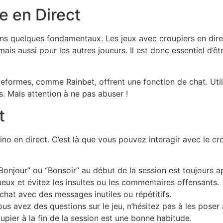
e en Direct
ons quelques fondamentaux. Les jeux avec croupiers en dire
mais aussi pour les autres joueurs. Il est donc essentiel d’êt
eformes, comme Rainbet, offrent une fonction de chat. Utili
s. Mais attention à ne pas abuser !
t
no en direct. C’est là que vous pouvez interagir avec le crou
onjour” ou “Bonsoir” au début de la session est toujours a
eux et évitez les insultes ou les commentaires offensants.
hat avec des messages inutiles ou répétitifs.
us avez des questions sur le jeu, n’hésitez pas à les poser 
upier à la fin de la session est une bonne habitude.