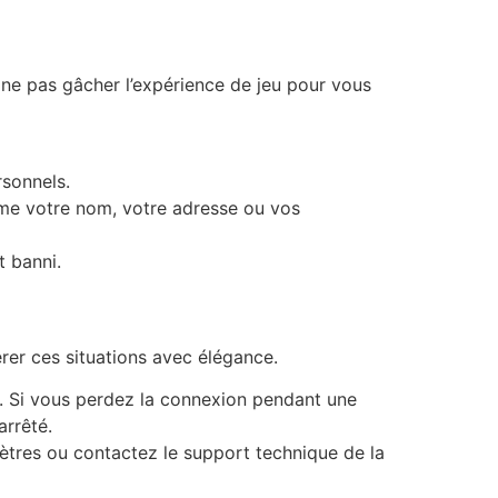
 ne pas gâcher l’expérience de jeu pour vous
rsonnels.
me votre nom, votre adresse ou vos
t banni.
rer ces situations avec élégance.
r. Si vous perdez la connexion pendant une
arrêté.
tres ou contactez le support technique de la