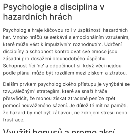
Psychologie a disciplina v
hazardních hrách
Psychologie hraje klíčovou roli v úspěšnosti hazardních
her. Mnoho hráčů se setkává s emocionálním vzrušením,
které může vést k impulzivním rozhodnutím. Udržení
disciplíny a schopnost kontrolovat své emoce jsou
zásadní pro dosažení dlouhodobého úspěchu.
Schopnost říci ‘ne’ a odpočinout si, když věci nejdou
podle plánu, může být rozdílem mezi ziskem a ztrátou.
Dalším prvkem psychologického přístupu je vyhýbání se
tzv.„válečným“ strategiím, které se snaží hráče
přesvědčit, že mohou získat ztracené peníze zpět
pomocí neuváženého sázení. Je důležité mít na paměti,
že hazard by měl být zábavou, ne zdrojem stresu nebo
frustrace.
Využití bonusů a promo akcí