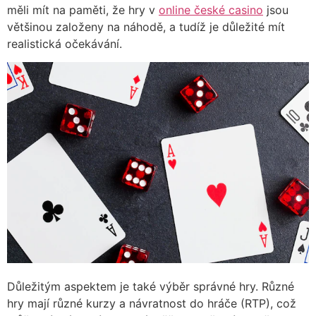
měli mít na paměti, že hry v
online české casino
jsou
většinou založeny na náhodě, a tudíž je důležité mít
realistická očekávání.
Důležitým aspektem je také výběr správné hry. Různé
hry mají různé kurzy a návratnost do hráče (RTP), což