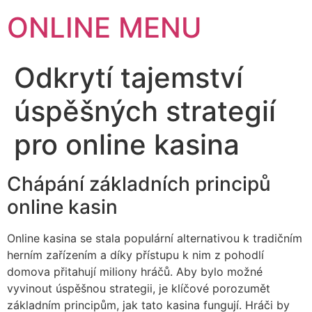
ONLINE MENU
Odkrytí tajemství
úspěšných strategií
pro online kasina
Chápání základních principů
online kasin
Online kasina se stala populární alternativou k tradičním
herním zařízením a díky přístupu k nim z pohodlí
domova přitahují miliony hráčů. Aby bylo možné
vyvinout úspěšnou strategii, je klíčové porozumět
základním principům, jak tato kasina fungují. Hráči by