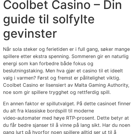
Coolbet Casino – Din
guide til solfylte
gevinster
Når sola steker og ferietiden er i full gang, søker mange
spillere etter ekstra spenning. Sommeren gir en naturlig
energi som kan forbedre både fokus og
beslutningstaking. Men hva gjør et casino til et ideelt
valg i varmen? Først og fremst er pålitelighet viktig.
Coolbet Casino er lisensiert av Malta Gaming Authority,
noe som gir spillere trygghet og rettferdig spill.
En annen faktor er spillutvalget. På dette casinoet finner
du alt fra klassiske bordspill til moderne
video‑automater med høye RTP‑prosent. Dette betyr at
du får bedre sjanser til å vinne på lang sikt. Har du noen
gang lurt på hvorfor noen spillere alltid ser ut til å