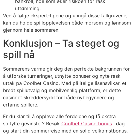
bankroll, noe som øker risikoen for rask
uttømming.
Ved å følge ekspert‑tipene og unngå disse fallgruvene,
kan du holde spillopplevelsen både morsom og lønnsom
gjennom hele sommeren.
Konklusjon – Ta steget og
spill nå
Sommerens varme gir deg den perfekte bakgrunnen for
å utforske turneringer, utnytte bonuser og nyte rask
uttak på Coolbet Casino. Med pålitelige lisensvilkår, et
bredt spillutvalg og mobilvennlig plattform, er dette
casinoet skreddersydd for både nybegynnere og
erfarne spillere.
Er du klar til å oppleve alle fordelene og få ekstra
solfylte gevinster? Besøk
Coolbet Casino bonus
i dag
og start din sommerreise med en solid velkomstbonus.