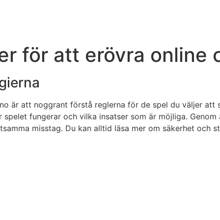
r för att erövra online 
egierna
no är att noggrant förstå reglerna för de spel du väljer att
 hur spelet fungerar och vilka insatser som är möjliga. Genom
tsamma misstag. Du kan alltid läsa mer om säkerhet och s