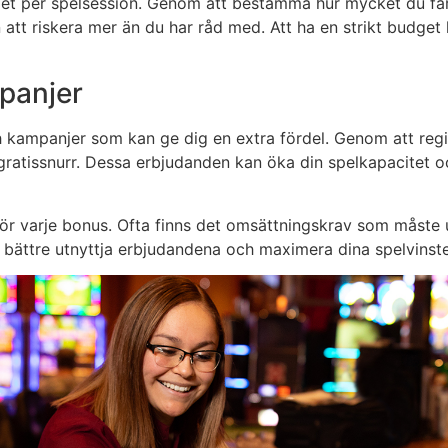
get per spelsession. Genom att bestämma hur mycket du får 
att riskera mer än du har råd med. Att ha en strikt budget ka
panjer
 kampanjer som kan ge dig en extra fördel. Genom att regis
atissnurr. Dessa erbjudanden kan öka din spelkapacitet och
 för varje bonus. Ofta finns det omsättningskrav som måste 
u bättre utnyttja erbjudandena och maximera dina spelvinste