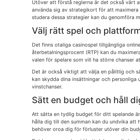
Utöver att förstå reglerna är det också värt at
använda sig av strategikort för att maximera
studera dessa strategier kan du genomföra m
Välj rätt spel och plattfor
Det finns otaliga casinospel tillgängliga onl
återbetalningsprocent (RTP) kan du maximera 
valen för spelare som vill ha större chanser at
Det är också viktigt att välja en pålitlig och s
kan skydda dina insättningar och personliga up
vinstchanser.
Sätt en budget och håll dig
Att sätta en tydlig budget för ditt spelande 
hålla dig till den summan kan du undvika att 
behöver oroa dig för förluster utöver din bud