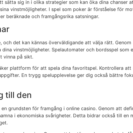
t sätta sig in i olika strategier som kan öka dina chanser at
 sina vinstmöjligheter. I spel som poker är förståelse för
er beräknade och framgångsrika satsningar.
mar
ine, och det kan kännas överväldigande att välja rätt. Geno
dina vinstmöjligheter. Spelautomater och bordsspel som er
t vinna på sikt.
äker plattform för att spela dina favoritspel. Kontrollera att
pgifter. En trygg spelupplevelse ger dig också bättre fokus 
 till den
är en grundsten för framgång i online casino. Genom att defi
hamna i ekonomiska svårigheter. Detta bidrar också till en 
get.