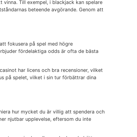
t vinna. Till exempel, i blackjack kan spelare
 motståndarnas beteende avgörande. Genom att
m att fokusera på spel med högre
bjuder fördelaktiga odds är ofta de bästa
 casinot har licens och bra recensioner, vilket
på spelet, vilket i sin tur förbättrar dina
niera hur mycket du är villig att spendera och
mer njutbar upplevelse, eftersom du inte