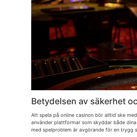
Betydelsen av säkerhet o
Att spela på online casinon bör alltid ske med 
använder plattformar som skyddar både dina p
med spelproblem är avgörande för en trygg s